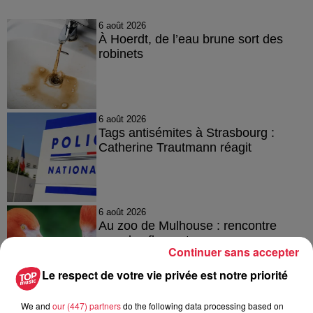
6 août 2026
À Hoerdt, de l’eau brune sort des
robinets
6 août 2026
Tags antisémites à Strasbourg :
Catherine Trautmann réagit
6 août 2026
Au zoo de Mulhouse : rencontre
avec les flamants rouges
Continuer sans accepter
Le respect de votre vie privée est notre priorité
We and
our (447) partners
do the following data processing based on