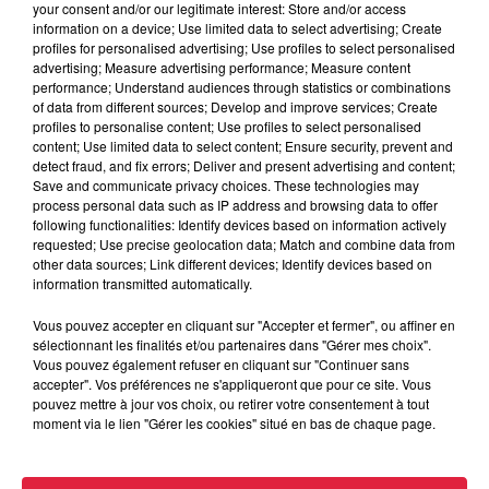
your consent and/or our legitimate interest: Store and/or access
information on a device; Use limited data to select advertising; Create
À découvrir également
profiles for personalised advertising; Use profiles to select personalised
advertising; Measure advertising performance; Measure content
performance; Understand audiences through statistics or combinations
of data from different sources; Develop and improve services; Create
profiles to personalise content; Use profiles to select personalised
content; Use limited data to select content; Ensure security, prevent and
detect fraud, and fix errors; Deliver and present advertising and content;
Save and communicate privacy choices. These technologies may
process personal data such as IP address and browsing data to offer
following functionalities: Identify devices based on information actively
requested; Use precise geolocation data; Match and combine data from
other data sources; Link different devices; Identify devices based on
information transmitted automatically.
Vous pouvez accepter en cliquant sur "Accepter et fermer", ou affiner en
sélectionnant les finalités et/ou partenaires dans "Gérer mes choix".
Vous pouvez également refuser en cliquant sur "Continuer sans
accepter". Vos préférences ne s'appliqueront que pour ce site. Vous
pouvez mettre à jour vos choix, ou retirer votre consentement à tout
moment via le lien "Gérer les cookies" situé en bas de chaque page.
À Hoerdt, de l’eau brune sort des robinets