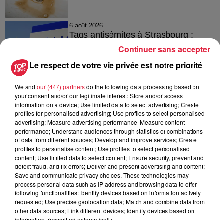
6 août 2026
Tags antisémites à Strasbourg :
Catherine Trautmann réagit
Continuer sans accepter
Le respect de votre vie privée est notre priorité
We and
our (447) partners
do the following data processing based on
6 août 2026
your consent and/or our legitimate interest: Store and/or access
Au zoo de Mulhouse : rencontre
information on a device; Use limited data to select advertising; Create
avec les flamants rouges
profiles for personalised advertising; Use profiles to select personalised
advertising; Measure advertising performance; Measure content
performance; Understand audiences through statistics or combinations
of data from different sources; Develop and improve services; Create
profiles to personalise content; Use profiles to select personalised
content; Use limited data to select content; Ensure security, prevent and
detect fraud, and fix errors; Deliver and present advertising and content;
Save and communicate privacy choices. These technologies may
À découvrir également
process personal data such as IP address and browsing data to offer
following functionalities: Identify devices based on information actively
requested; Use precise geolocation data; Match and combine data from
other data sources; Link different devices; Identify devices based on
information transmitted automatically.