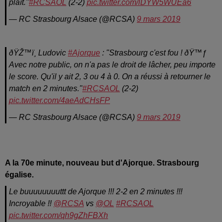
plaît."
#RCSAOL
(2-2)
pic.twitter.com/lDYW5WUEa6
— RC Strasbourg Alsace (@RCSA)
9 mars 2019
ðŸŽ™ï¸ Ludovic
#Ajorque
: "Strasbourg c'est fou ! ðŸ™ƒ
Avec notre public, on n'a pas le droit de lâcher, peu importe
le score. Qu'il y ait 2, 3 ou 4 à 0. On a réussi à retourner le
match en 2 minutes."
#RCSAOL
(2-2)
pic.twitter.com/4aeAdCHsFP
— RC Strasbourg Alsace (@RCSA)
9 mars 2019
A la 70e minute, nouveau but d'Ajorque. Strasbourg
égalise.
Le buuuuuuuuttt de Ajorque !!! 2-2 en 2 minutes !!!
Incroyable !!
@RCSA
vs
@OL
#RCSAOL
pic.twitter.com/qh9gZhFBXh