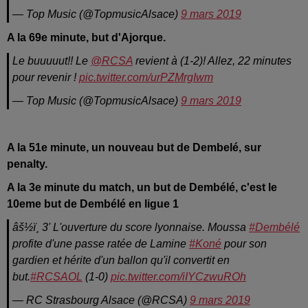
— Top Music (@TopmusicAlsace)
9 mars 2019
A la 69e minute, but d'Ajorque.
Le buuuuut!! Le
@RCSA
revient à (1-2)! Allez, 22 minutes
pour revenir !
pic.twitter.com/urPZMrgIwm
— Top Music (@TopmusicAlsace)
9 mars 2019
A la 51e minute, un nouveau but de Dembelé, sur
penalty.
A la 3e minute du match, un but de Dembélé, c'est le
10eme but de Dembélé en ligue 1
âš½ï¸ 3' L'ouverture du score lyonnaise. Moussa
#Dembélé
profite d'une passe ratée de Lamine
#Koné
pour son
gardien et hérite d'un ballon qu'il convertit en
but.
#RCSAOL
(1-0)
pic.twitter.com/iIYCzwuROh
— RC Strasbourg Alsace (@RCSA)
9 mars 2019