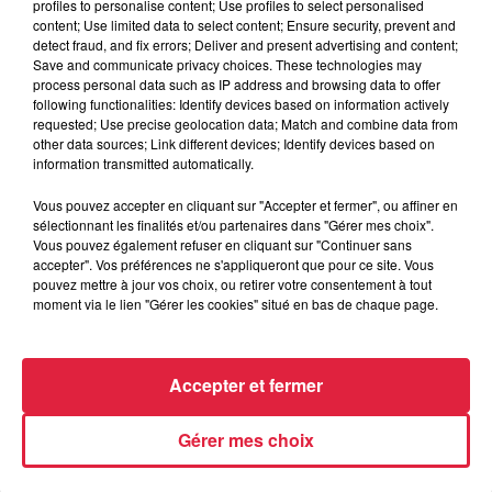
profiles to personalise content; Use profiles to select personalised
content; Use limited data to select content; Ensure security, prevent and
detect fraud, and fix errors; Deliver and present advertising and content;
Save and communicate privacy choices. These technologies may
process personal data such as IP address and browsing data to offer
following functionalities: Identify devices based on information actively
requested; Use precise geolocation data; Match and combine data from
other data sources; Link different devices; Identify devices based on
information transmitted automatically.
À Hoerdt, de l’eau brune sort des robinets
Vous pouvez accepter en cliquant sur "Accepter et fermer", ou affiner en
Depuis plusieurs jours, des habitants de Hoerdt ont vu de
sélectionnant les finalités et/ou partenaires dans "Gérer mes choix".
l’eau brune s’écouler de leurs robinets. Face aux
Vous pouvez également refuser en cliquant sur "Continuer sans
nombreuses interrogations, la municipalité a pris...
accepter". Vos préférences ne s'appliqueront que pour ce site. Vous
pouvez mettre à jour vos choix, ou retirer votre consentement à tout
moment via le lien "Gérer les cookies" situé en bas de chaque page.
Accepter et fermer
Gérer mes choix