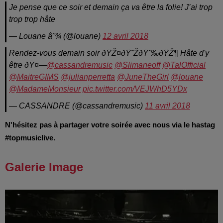
Je pense que ce soir et demain ça va être la folie! J’ai trop
trop trop hâte
— Louane â˜¾ (@louane)
12 avril 2018
Rendez-vous demain soir ðŸŽ¤ðŸ˜ŽðŸ˜‰ðŸŽ¶ Hâte d'y
être ðŸ¤—
@cassandremusic
@Slimaneoff
@TalOfficial
@MaitreGIMS
@julianperretta
@JuneTheGirl
@louane
@MadameMonsieur
pic.twitter.com/VEJWhD5YDx
— CASSANDRE (@cassandremusic)
11 avril 2018
N'hésitez pas à partager votre soirée avec nous via le hastag
#topmusiclive.
Galerie Image