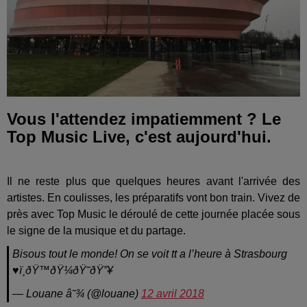
Vous l'attendez impatiemment ? Le
Top Music Live, c'est aujourd'hui.
Il ne reste plus que quelques heures avant l'arrivée des
artistes. En coulisses, les préparatifs vont bon train. Vivez de
près avec Top Music le déroulé de cette journée placée sous
le signe de la musique et du partage.
Bisous tout le monde! On se voit tt a l’heure à Strasbourg
♥ï¸ðŸ™ðŸ¼ðŸ˜ðŸ”¥
— Louane â˜¾ (@louane)
12 avril 2018