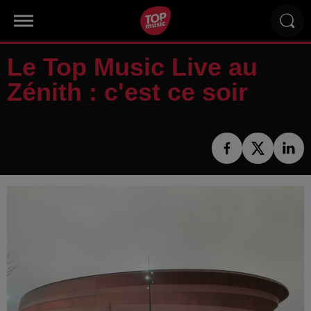
Le Top Music Live au
Zénith : c'est ce soir