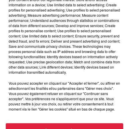
robinets
information on a device; Use limited data to select advertising; Create
profiles for personalised advertising; Use profiles to select personalised
advertising; Measure advertising performance; Measure content
performance; Understand audiences through statistics or combinations
of data from different sources; Develop and improve services; Create
profiles to personalise content; Use profiles to select personalised
6 août 2026
content; Use limited data to select content; Ensure security, prevent and
Tags antisémites à Strasbourg :
detect fraud, and fix errors; Deliver and present advertising and content;
Catherine Trautmann réagit
Save and communicate privacy choices. These technologies may
process personal data such as IP address and browsing data to offer
following functionalities: Identify devices based on information actively
requested; Use precise geolocation data; Match and combine data from
other data sources; Link different devices; Identify devices based on
6 août 2026
information transmitted automatically.
Au zoo de Mulhouse : rencontre
avec les flamants rouges
Vous pouvez accepter en cliquant sur "Accepter et fermer", ou affiner en
sélectionnant les finalités et/ou partenaires dans "Gérer mes choix".
Vous pouvez également refuser en cliquant sur "Continuer sans
accepter". Vos préférences ne s'appliqueront que pour ce site. Vous
pouvez mettre à jour vos choix, ou retirer votre consentement à tout
moment via le lien "Gérer les cookies" situé en bas de chaque page.
À découvrir également