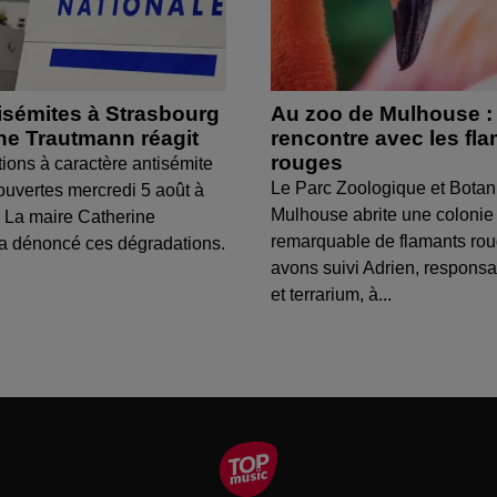
isémites à Strasbourg
Au zoo de Mulhouse :
ine Trautmann réagit
rencontre avec les fl
rouges
tions à caractère antisémite
Le Parc Zoologique et Botan
ouvertes mercredi 5 août à
Mulhouse abrite une colonie
 La maire Catherine
remarquable de flamants ro
a dénoncé ces dégradations.
avons suivi Adrien, respons
et terrarium, à...