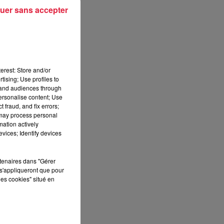
uer sans accepter
rs
erest: Store and/or
tising; Use profiles to
tand audiences through
personalise content; Use
 fraud, and fix errors;
 may process personal
mation actively
vices; Identify devices
rtenaires dans "Gérer
s'appliqueront que pour
les cookies" situé en