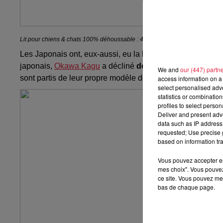
Lit pour chiens & chats 100% déhoussable : 428 €
Les Japonais ont, eux-aussi, eu la bonne idée de se lance
japonais,
Okawa Kagu
a décliné
des lignes de meubles
We and
our (447) partn
sont partis de leur propre modèle de lit ou de canapé pour 
access information on a 
select personalised ad
statistics or combinatio
profiles to select person
Deliver and present adv
data such as IP address 
requested; Use precise g
based on information tra
Vous pouvez accepter en 
mes choix". Vous pouvez
ce site. Vous pouvez met
bas de chaque page.