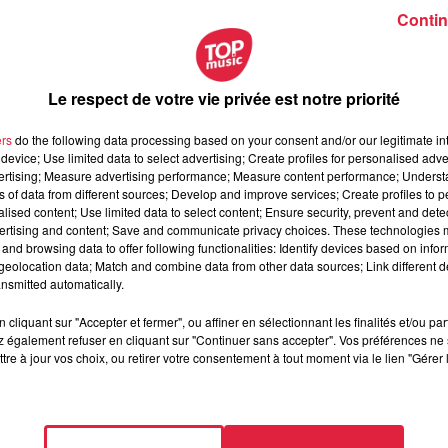
Contin
Le respect de votre vie privée est notre priorité
r sur ce marché très porteur. L’association de designers
et les a conçu en version miniature pour les chats. Les designe
ers
do the following data processing based on your consent and/or our legitimate int
les réaliser en format mini.
device; Use limited data to select advertising; Create profiles for personalised adver
vertising; Measure advertising performance; Measure content performance; Unders
ns of data from different sources; Develop and improve services; Create profiles to 
alised content; Use limited data to select content; Ensure security, prevent and detect
ertising and content; Save and communicate privacy choices. These technologies
and browsing data to offer following functionalities: Identify devices based on infor
eolocation data; Match and combine data from other data sources; Link different de
nsmitted automatically.
cliquant sur "Accepter et fermer", ou affiner en sélectionnant les finalités et/ou pa
 également refuser en cliquant sur "Continuer sans accepter". Vos préférences ne 
tre à jour vos choix, ou retirer votre consentement à tout moment via le lien "Gérer 