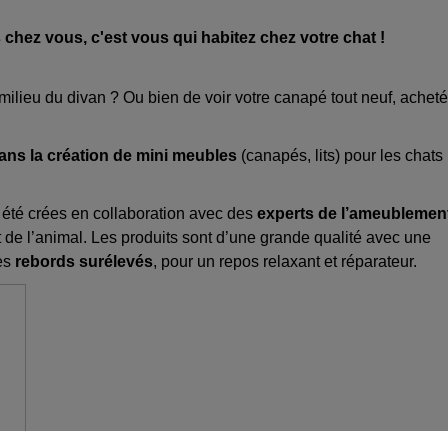
 chez vous, c'est vous qui habitez chez votre chat !
milieu du divan ? Ou bien de voir votre canapé tout neuf, acheté
ns la création de mini meubles
(canapés, lits) pour les chats
t été crées en collaboration avec des
experts de l’ameublemen
 de l’animal. Les produits sont d’une grande qualité avec une
es
rebords surélevés
, pour un repos relaxant et réparateur.