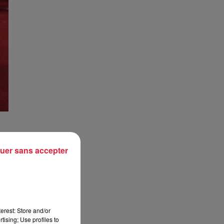
uer sans accepter
 de
s à
 La
erest: Store and/or
tising; Use profiles to