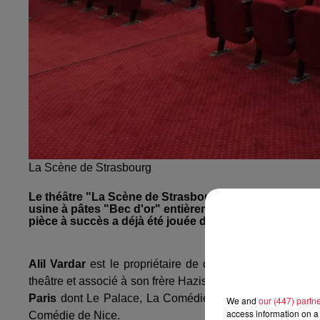
La Scène de Strasbourg
Le théâtre "La Scène de Strasbourg" ouvrira ce samed
usine à pâtes "Bec d'or" entièrement rénovée. Ouvertu
pièce à succès a déjà été jouée devant plus de trois m
Alil Vardar
est le propriétaire de ce nouveau théâtre "L
theâtre et associé à son frère Hazis Vardar, il possède le
Paris
dont Le Palace, La Comédie St Martin, La Grande 
We and
our (447) partn
access information on a 
Comédie de Nice.