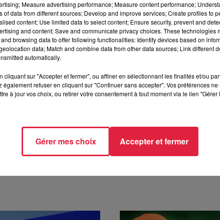
vertising; Measure advertising performance; Measure content performance; Unders
ns of data from different sources; Develop and improve services; Create profiles to 
comprend
une grande salle de 500 places en velours rouge a
alised content; Use limited data to select content; Ensure security, prevent and detect
tre spécialité : l'humour et les pièces de boulevard, mais n
ertising and content; Save and communicate privacy choices. These technologies
ctacle vivant
." précise Alil Vardar.
and browsing data to offer following functionalities: Identify devices based on infor
eolocation data; Match and combine data from other data sources; Link different de
nsmitted automatically.
1 mars, les 6,7,13,14 avril, Antonia de Rendinger le 3 mai. 
cliquant sur "Accepter et fermer", ou affiner en sélectionnant les finalités et/ou pa
 également refuser en cliquant sur "Continuer sans accepter". Vos préférences ne 
evant le théâtre.
tre à jour vos choix, ou retirer votre consentement à tout moment via le lien "Gérer 
 10h48 Anne-Sophie Martin
Gérer mes choix
Accepter et fermer