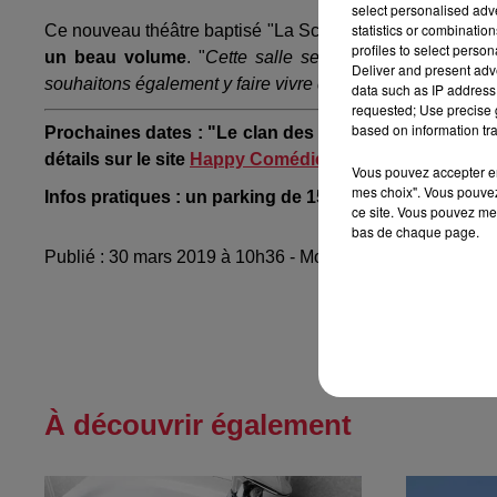
select personalised ad
statistics or combinatio
Ce nouveau théâtre baptisé "La Scène de Strasbourg" 
profiles to select person
un beau volume
. "
Cette salle sera certes dédiée à no
Deliver and present adv
souhaitons également y faire vivre d'autres formes de spe
data such as IP address 
requested; Use precise g
based on information tra
Prochaines dates : "Le clan des divorcés", les 30 et 3
détails sur le site
Happy Comédie.
Vous pouvez accepter en 
mes choix". Vous pouvez
Infos pratiques : un parking de 1500 places est situé d
ce site. Vous pouvez met
bas de chaque page.
Publié : 30 mars 2019 à 10h36 - Modifié : 10 mai 2021 à
À découvrir également