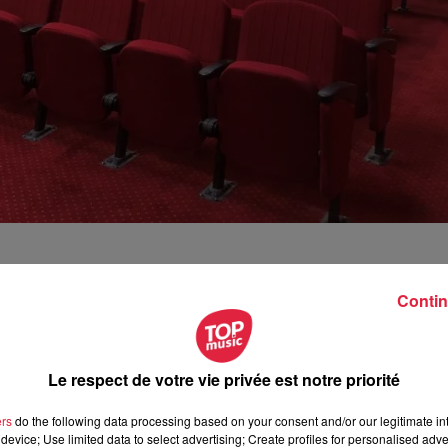
i 30 mars à la Meinau au 1, rue La Fayette dans l'ancienne
re de rideau avec la pièce : "Le clan des divorcés." Cette
Contin
illions de spectateurs.
a Scène de Strasbourg" . Alil Vardar est aussi acteur, auteur
Le respect de votre vie privée est notre priorité
 groupe
Happy Comédie qui comprend 4 salles de spectacle
Comédie, Le Théâtre Montorgueil, et une salle dans le sud,
ers
do the following data processing based on your consent and/or our legitimate int
device; Use limited data to select advertising; Create profiles for personalised adver