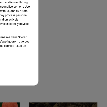
tand audiences through
personalise content; Use
vec
 fraud, and fix errors;
ous
 may process personal
mation actively
vices; Identify devices
Les
rtenaires dans "Gérer
s'appliqueront que pour
les cookies" situé en