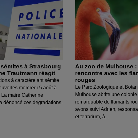
isémites à Strasbourg
Au zoo de Mulhouse :
ine Trautmann réagit
rencontre avec les fl
rouges
tions à caractère antisémite
Le Parc Zoologique et Botan
ouvertes mercredi 5 août à
Mulhouse abrite une colonie
 La maire Catherine
remarquable de flamants ro
a dénoncé ces dégradations.
avons suivi Adrien, respons
et terrarium, à...