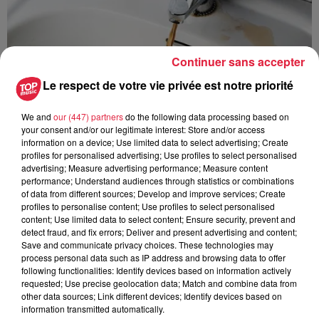
Continuer sans accepter
Le respect de votre vie privée est notre priorité
We and
our (447) partners
do the following data processing based on
your consent and/or our legitimate interest: Store and/or access
information on a device; Use limited data to select advertising; Create
profiles for personalised advertising; Use profiles to select personalised
advertising; Measure advertising performance; Measure content
performance; Understand audiences through statistics or combinations
of data from different sources; Develop and improve services; Create
À Hoerdt, de l’eau brune sort des robinets
profiles to personalise content; Use profiles to select personalised
content; Use limited data to select content; Ensure security, prevent and
Depuis plusieurs jours, des habitants de Hoerdt ont vu de
detect fraud, and fix errors; Deliver and present advertising and content;
l’eau brune s’écouler de leurs robinets. Face aux
Save and communicate privacy choices. These technologies may
nombreuses interrogations, la municipalité a pris...
process personal data such as IP address and browsing data to offer
following functionalities: Identify devices based on information actively
requested; Use precise geolocation data; Match and combine data from
other data sources; Link different devices; Identify devices based on
information transmitted automatically.