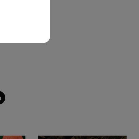
our
..]
ous