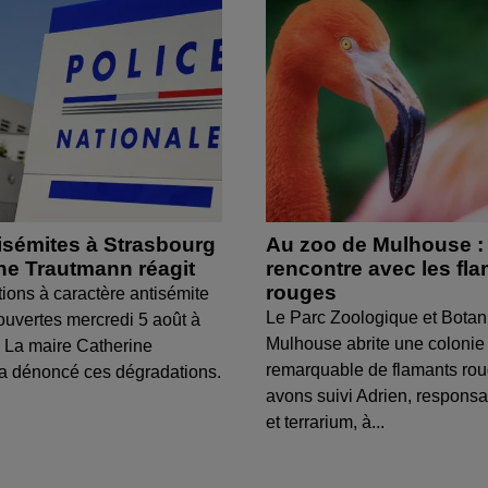
isémites à Strasbourg
Au zoo de Mulhouse :
ine Trautmann réagit
rencontre avec les fl
rouges
tions à caractère antisémite
Le Parc Zoologique et Botan
ouvertes mercredi 5 août à
Mulhouse abrite une colonie
 La maire Catherine
remarquable de flamants ro
a dénoncé ces dégradations.
avons suivi Adrien, respons
et terrarium, à...