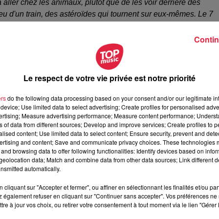
 aller chez les animaux, plutôt que de les voir derrière des
 lieu d'un train, des astéroïdes qui tournent sur eux-mêmes. Le 7
t tombée, et c'est la première fois dans l'histoire de l'Humanit
Contin
rtie familial
. Il y en a pour tous les goûts et tous les âges se
Le respect de votre vie privée est notre priorité
ers
do the following data processing based on your consent and/or our legitimate int
device; Use limited data to select advertising; Create profiles for personalised adver
vertising; Measure advertising performance; Measure content performance; Unders
tèle familiale qui vient. Ce qu'on souhaite, c'est ce lien famili
ns of data from different sources; Develop and improve services; Create profiles to 
ois des animaux, des spectacles et des attractions, [...] on va vi
alised content; Use limited data to select content; Ensure security, prevent and detect
urnée.
ertising and content; Save and communicate privacy choices. These technologies
and browsing data to offer following functionalities: Identify devices based on infor
e et en profiter pour faire un tour à
l'Ecomusée d'Alsace
. Jér
eolocation data; Match and combine data from other data sources; Link different de
nsmitted automatically.
 d'aller d'un site à l'autre à votre guise pendant deux jours.
cliquant sur "Accepter et fermer", ou affiner en sélectionnant les finalités et/ou pa
 également refuser en cliquant sur "Continuer sans accepter". Vos préférences ne 
tre à jour vos choix, ou retirer votre consentement à tout moment via le lien "Gérer 