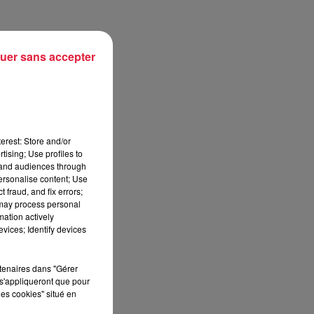
é
uer sans accepter
lon
erest: Store and/or
tising; Use profiles to
tand audiences through
al,
personalise content; Use
vre
 fraud, and fix errors;
 may process personal
mation actively
ome
vices; Identify devices
rtenaires dans "Gérer
s'appliqueront que pour
les cookies" situé en