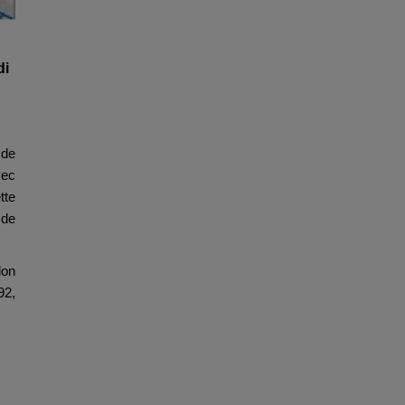
di
 de
vec
tte
 de
lon
92,