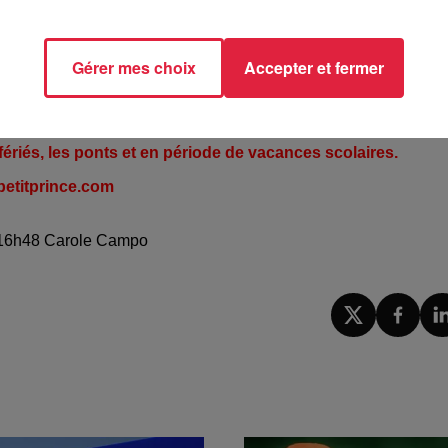
illet duo" pour un prix relativement raisonnable, 31 euros p
 que vous voulez et visiter les deux sites, avec aussi l'hôtel [.
plus à prendre la voiture, vous la laissez au parking, et vous v
Gérer mes choix
Accepter et fermer
du 6 avril au 3 novembre.
ériés, les ponts et en période de vacances scolaires.
etitprince.com
 à 16h48 Carole Campo