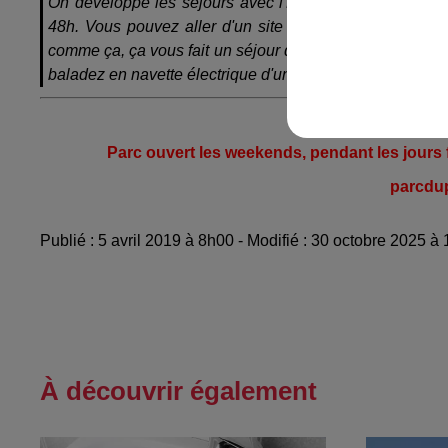
On développe les séjours avec l'Ecomusée, le fameux "b
48h. Vous pouvez aller d'un site à l'autre autant de fois
comme ça, ça vous fait un séjour de détente vous n'avez 
baladez en navette électrique d'un site à l'autre.
Nouvelle saison 
Parc ouvert les weekends, pendant les jours f
parcdup
Publié : 5 avril 2019 à 8h00 - Modifié : 30 octobre 2025
À découvrir également