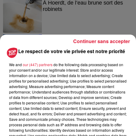
À Hoerdt, de l’eau brune sort des
robinets
6 août 2026
Continuer sans accepter
Tags antisémites à Strasbourg :
Catherine Trautmann réagit
Le respect de votre vie privée est notre priorité
We and
our (447) partners
do the following data processing based on
your consent and/or our legitimate interest: Store and/or access
information on a device; Use limited data to select advertising; Create
6 août 2026
profiles for personalised advertising; Use profiles to select personalised
Au zoo de Mulhouse : rencontre
advertising; Measure advertising performance; Measure content
avec les flamants rouges
performance; Understand audiences through statistics or combinations
of data from different sources; Develop and improve services; Create
profiles to personalise content; Use profiles to select personalised
content; Use limited data to select content; Ensure security, prevent and
detect fraud, and fix errors; Deliver and present advertising and content;
Save and communicate privacy choices. These technologies may
process personal data such as IP address and browsing data to offer
following functionalities: Identify devices based on information actively
À découvrir également
requested; Use precise geolocation data; Match and combine data from