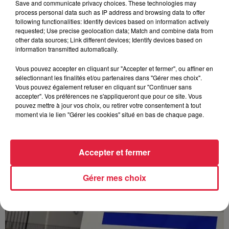
Save and communicate privacy choices. These technologies may
process personal data such as IP address and browsing data to offer
following functionalities: Identify devices based on information actively
À Hoerdt, de l’eau brune sort des robinets
requested; Use precise geolocation data; Match and combine data from
other data sources; Link different devices; Identify devices based on
Depuis plusieurs jours, des habitants de Hoerdt ont vu de
information transmitted automatically.
l’eau brune s’écouler de leurs robinets. Face aux
nombreuses interrogations, la municipalité a pris...
Vous pouvez accepter en cliquant sur "Accepter et fermer", ou affiner en
sélectionnant les finalités et/ou partenaires dans "Gérer mes choix".
Vous pouvez également refuser en cliquant sur "Continuer sans
accepter". Vos préférences ne s'appliqueront que pour ce site. Vous
pouvez mettre à jour vos choix, ou retirer votre consentement à tout
moment via le lien "Gérer les cookies" situé en bas de chaque page.
Accepter et fermer
Gérer mes choix