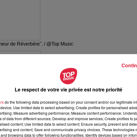
lumeur de Réverbère". / @Top Music
Contin
Le respect de votre vie privée est notre priorité
ers
do the following data processing based on your consent and/or our legitimate int
device; Use limited data to select advertising; Create profiles for personalised adver
vertising; Measure advertising performance; Measure content performance; Unders
ns of data from different sources; Develop and improve services; Create profiles to 
alised content; Use limited data to select content; Ensure security, prevent and detect
ertising and content; Save and communicate privacy choices. These technologies
and browsing data to offer following functionalities: Identify devices based on infor