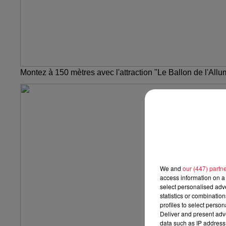
Montez à 150 mètres avec l'attraction "Le Ballon de l'Al
We and
our (447) partn
access information on a 
select personalised ad
statistics or combinatio
profiles to select person
Deliver and present adv
data such as IP address 