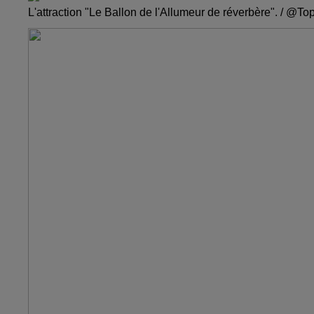
L'attraction "Le Ballon de l'Allumeur de réverbère". / @To