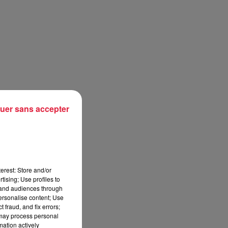
uer sans accepter
erest: Store and/or
tising; Use profiles to
tand audiences through
personalise content; Use
 fraud, and fix errors;
 may process personal
mation actively