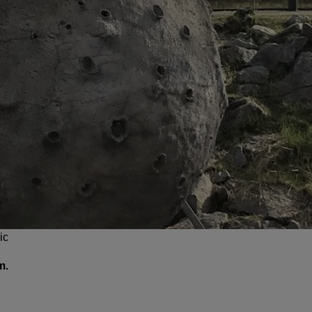
ic
m.