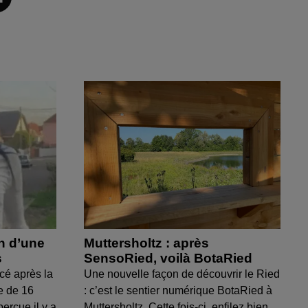
on d’une
Muttersholtz : après
s
SensoRied, voilà BotaRied
cé après la
Une nouvelle façon de découvrir le Ried
e de 16
: c’est le sentier numérique BotaRied à
perçue il y a
Muttersholtz. Cette fois-ci, enfilez bien