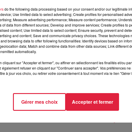
ers
do the following data processing based on your consent and/or our legitimate int
device; Use limited data to select advertising; Create profiles for personalised adver
vertising; Measure advertising performance; Measure content performance; Unders
ns of data from different sources; Develop and improve services; Create profiles to 
alised content; Use limited data to select content; Ensure security, prevent and detect
ertising and content; Save and communicate privacy choices. These technologies
and browsing data to offer following functionalities: Identify devices based on infor
eolocation data; Match and combine data from other data sources; Link different de
nsmitted automatically.
illes est organisée le dimanche 19 mai
. L'occasion pour 
cliquant sur "Accepter et fermer", ou affiner en sélectionnant les finalités et/ou pa
 également refuser en cliquant sur "Continuer sans accepter". Vos préférences ne 
ualifications et de participer au jeu de pistes des IS. Les enfa
tre à jour vos choix, ou retirer votre consentement à tout moment via le lien "Gérer 
 mai, c'est dans la Fan Zone qu'ils pourront participer à 
e 21 mai et une
journée consacrée à la place de la femme
, le
Gérer mes choix
Accepter et fermer
u plus grand nombre,
les prix des billets du lundi 20 et mercr
 et réservations
sur
www.internationaux-strasbourg.fr
ou 