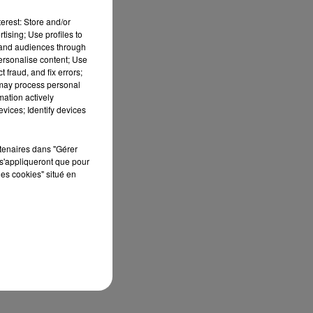
erest: Store and/or
tising; Use profiles to
tand audiences through
personalise content; Use
 fraud, and fix errors;
 may process personal
mation actively
vices; Identify devices
les
rtenaires dans "Gérer
s'appliqueront que pour
nts
les cookies" situé en
des
 23
edi
au