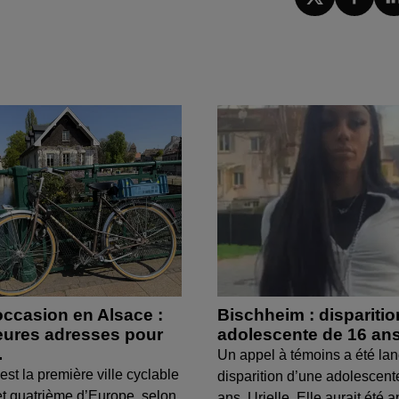
occasion en Alsace :
Bischheim : dispariti
leures adresses pour
adolescente de 16 an
.
Un appel à témoins a été lan
est la première ville cyclable
disparition d’une adolescent
t quatrième d’Europe, selon
ans, Urielle. Elle aurait été a