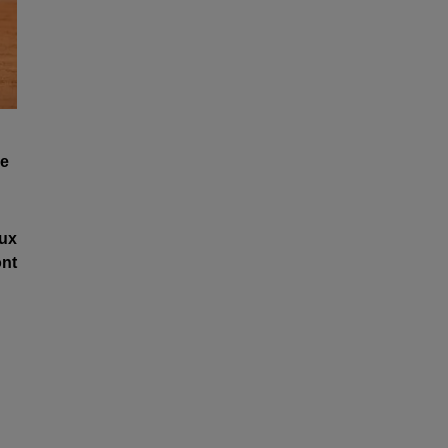
le
ux
ont