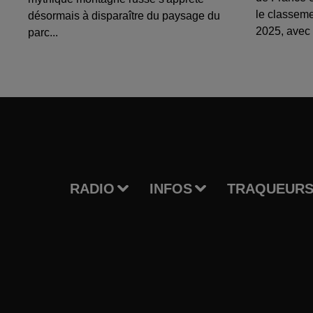
le classem
désormais à disparaître du paysage du
2025, avec 
parc...
RADIO
INFOS
TRAQUEURS