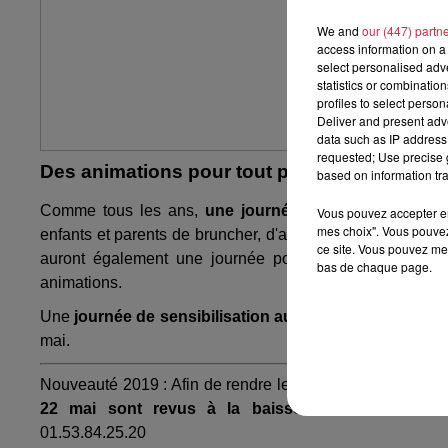
We and
our (447) partn
access information on a 
select personalised ad
statistics or combinatio
profiles to select person
Deliver and present adv
data such as IP address 
requested; Use precise g
Des animations pour tout public
based on information tra
Comme tous les ans,
une journée consacrée aux fam
Vous pouvez accepter en 
mes choix". Vous pouvez
enfants et parents de bruncher, d'assister aux matchs de q
ce site. Vous pouvez met
auront également une journée pour eux, puisque le 22
bas de chaque page.
animations.
Une
journée de sensibilisation au handicap
aura lieu l
mai.
Nouveauté 2019 : Afin de rendre le tournoi accessible a
22 mai sont revus à la
baisse
. Toutes les
i
nfos
01.53.84.25.20