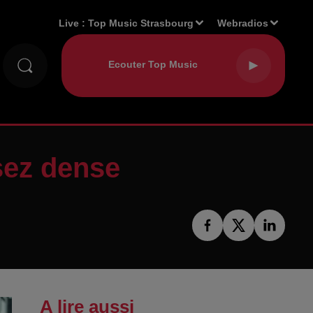
Live :
Top Music Strasbourg
Webradios
sez dense
A lire aussi