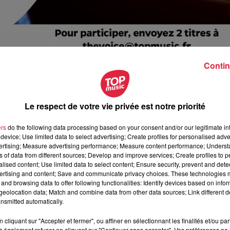
Contin
gs de l'émission
The Voice : La Plus Belle Voix
!
 d’un de vos proches magnifique ?
Inscrivez-vous au casting 
et, Kendji Girac, Lilian Renaud, Slimane, ou encore Lisandro
Le respect de votre vie privée est notre priorité
ers
do the following data processing based on your consent and/or our legitimate int
ce@topmusic.fr
et tentez d'être sélectionné pour les castings q
device; Use limited data to select advertising; Create profiles for personalised adver
le
8 septembre à la Foire Européenne de Strasbourg
.
vertising; Measure advertising performance; Measure content performance; Unders
ns of data from different sources; Develop and improve services; Create profiles to 
alised content; Use limited data to select content; Ensure security, prevent and detect
0h49 Rédaction
ertising and content; Save and communicate privacy choices. These technologies
and browsing data to offer following functionalities: Identify devices based on infor
eolocation data; Match and combine data from other data sources; Link different de
nsmitted automatically.
cliquant sur "Accepter et fermer", ou affiner en sélectionnant les finalités et/ou pa
 également refuser en cliquant sur "Continuer sans accepter". Vos préférences ne 