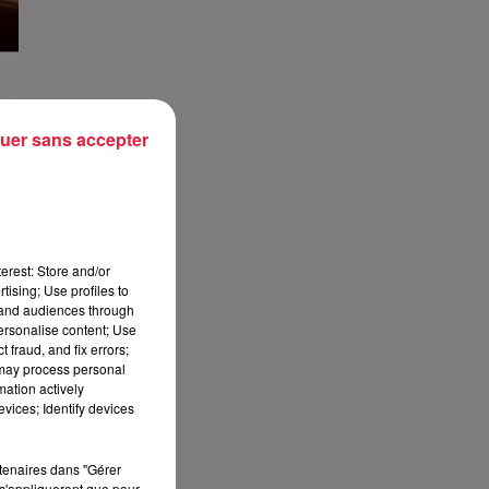
uer sans accepter
de
erest: Store and/or
ui
tising; Use profiles to
tand audiences through
personalise content; Use
 fraud, and fix errors;
 may process personal
mation actively
vices; Identify devices
rtenaires dans "Gérer
s'appliqueront que pour