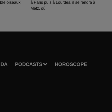
able oiseaux
à Paris puis à Lourdes, il se rendra à
Metz, où il...
NDA
PODCASTS
HOROSCOPE