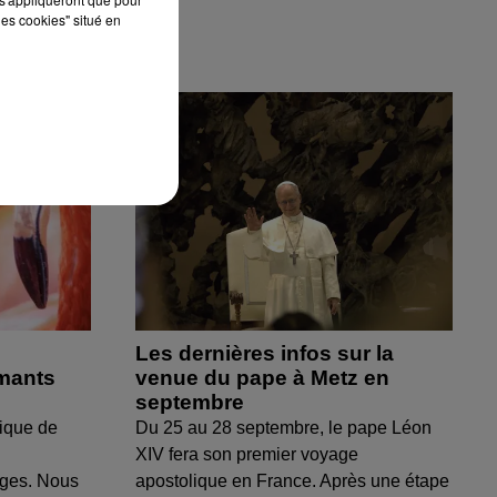
les cookies" situé en
Les dernières infos sur la
amants
venue du pape à Metz en
septembre
ique de
Du 25 au 28 septembre, le pape Léon
XIV fera son premier voyage
uges. Nous
apostolique en France. Après une étape