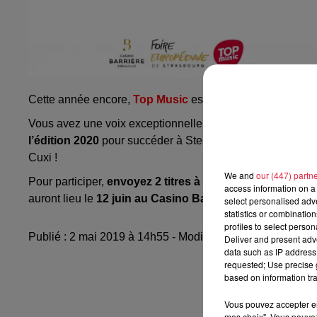
Cette année encore,
Top Music
est partenaire des castin
Vous avez une voix exceptionnelle ? Vous trouvez la voix
l’édition 2020
pour succéder à Stephan Rizon, Yoann Frég
Cuxi !
We and
our (447) partn
Pour participer,
envoyez 2 titres à l'adresse mail
thevoi
access information on a 
auront lieu le
12 juin au Casino Barrière Ribeauvillé
et 
select personalised ad
statistics or combinatio
profiles to select person
Publié : 2 mai 2019 à 14h55 - Modifié : 10 mai 2021 à 1
Deliver and present adv
data such as IP address 
requested; Use precise g
based on information tra
Vous pouvez accepter en 
mes choix". Vous pouvez