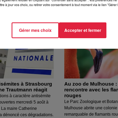
tre à jour vos choix, ou retirer votre consentement à tout moment via le lien "Gérer 
Gérer mes choix
Accepter et fermer
isémites à Strasbourg
Au zoo de Mulhouse :
ine Trautmann réagit
rencontre avec les fl
rouges
tions à caractère antisémite
Le Parc Zoologique et Botan
ouvertes mercredi 5 août à
Mulhouse abrite une colonie
 La maire Catherine
remarquable de flamants ro
a dénoncé ces dégradations.