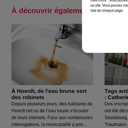
ce site. Vous pouvez met
À découvrir également
bas de chaque page.
À Hoerdt, de l’eau brune sort
Tags ant
des robinets
: Cather
Depuis plusieurs jours, des habitants de
Des inscrip
Hoerdt ont vu de l’eau brune s’écouler
ont été déc
de leurs robinets. Face aux nombreuses
Strasbourg.
interrogations, la municipalité a pris...
Trautmann 