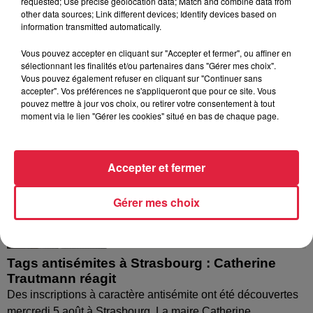
requested; Use precise geolocation data; Match and combine data from
nombreuses interrogations, la municipalité a pris...
other data sources; Link different devices; Identify devices based on
information transmitted automatically.
Vous pouvez accepter en cliquant sur "Accepter et fermer", ou affiner en
sélectionnant les finalités et/ou partenaires dans "Gérer mes choix".
Vous pouvez également refuser en cliquant sur "Continuer sans
accepter". Vos préférences ne s'appliqueront que pour ce site. Vous
pouvez mettre à jour vos choix, ou retirer votre consentement à tout
moment via le lien "Gérer les cookies" situé en bas de chaque page.
Accepter et fermer
Gérer mes choix
Tags antisémites à Strasbourg : Catherine
Trautmann réagit
Des inscriptions à caractère antisémite ont été découvertes
mercredi 5 août à Strasbourg. La maire Catherine