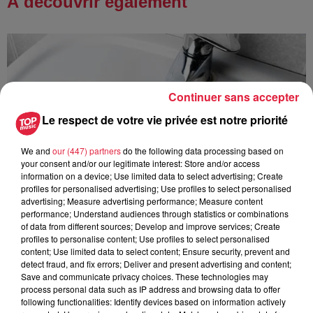
À découvrir également
Continuer sans accepter
Le respect de votre vie privée est notre priorité
We and
our (447) partners
do the following data processing based on
your consent and/or our legitimate interest: Store and/or access
information on a device; Use limited data to select advertising; Create
profiles for personalised advertising; Use profiles to select personalised
advertising; Measure advertising performance; Measure content
performance; Understand audiences through statistics or combinations
of data from different sources; Develop and improve services; Create
profiles to personalise content; Use profiles to select personalised
content; Use limited data to select content; Ensure security, prevent and
detect fraud, and fix errors; Deliver and present advertising and content;
À Hoerdt, de l’eau brune sort des robinets
Save and communicate privacy choices. These technologies may
Depuis plusieurs jours, des habitants de Hoerdt ont vu de
process personal data such as IP address and browsing data to offer
following functionalities: Identify devices based on information actively
l’eau brune s’écouler de leurs robinets. Face aux