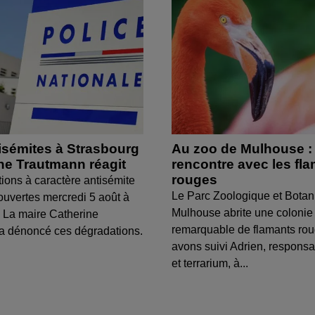
isémites à Strasbourg
Au zoo de Mulhouse :
ine Trautmann réagit
rencontre avec les fl
rouges
tions à caractère antisémite
Le Parc Zoologique et Botan
ouvertes mercredi 5 août à
Mulhouse abrite une colonie
 La maire Catherine
remarquable de flamants ro
a dénoncé ces dégradations.
avons suivi Adrien, respons
et terrarium, à...