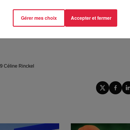
Gérer mes choix
Accepter et fermer
49 Céline Rinckel