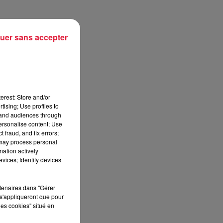
uer sans accepter
erest: Store and/or
tising; Use profiles to
tand audiences through
personalise content; Use
 fraud, and fix errors;
 may process personal
mation actively
vices; Identify devices
rtenaires dans "Gérer
s'appliqueront que pour
les cookies" situé en