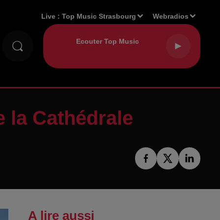
Live :
Top Music Strasbourg
Webradios
 la Cathédrale
A lire aussi