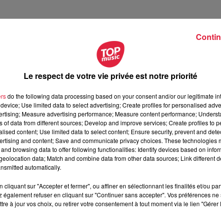
Contin
Le respect de votre vie privée est notre priorité
ers
do the following data processing based on your consent and/or our legitimate int
device; Use limited data to select advertising; Create profiles for personalised adver
vertising; Measure advertising performance; Measure content performance; Unders
ns of data from different sources; Develop and improve services; Create profiles to 
alised content; Use limited data to select content; Ensure security, prevent and detect
ertising and content; Save and communicate privacy choices. These technologies
and browsing data to offer following functionalities: Identify devices based on infor
eolocation data; Match and combine data from other data sources; Link different de
nsmitted automatically.
cliquant sur "Accepter et fermer", ou affiner en sélectionnant les finalités et/ou pa
 également refuser en cliquant sur "Continuer sans accepter". Vos préférences ne 
tre à jour vos choix, ou retirer votre consentement à tout moment via le lien "Gérer 