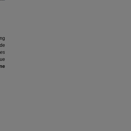
ing
 de
les
que
ne