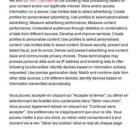
We and
our (447) partners
do the following data processing based on
À découvrir également
your consent and/or our legitimate interest: Store and/or access
information on a device; Use limited data to select advertising; Create
profiles for personalised advertising; Use profiles to select personalised
advertising; Measure advertising performance; Measure content
performance; Understand audiences through statistics or combinations
of data from different sources; Develop and improve services; Create
profiles to personalise content; Use profiles to select personalised
content; Use limited data to select content; Ensure security, prevent and
detect fraud, and fix errors; Deliver and present advertising and content;
Save and communicate privacy choices. These technologies may
process personal data such as IP address and browsing data to offer
following functionalities: Identify devices based on information actively
requested; Use precise geolocation data; Match and combine data from
other data sources; Link different devices; Identify devices based on
information transmitted automatically.
Vous pouvez accepter en cliquant sur "Accepter et fermer", ou affiner en
sélectionnant les finalités et/ou partenaires dans "Gérer mes choix".
Vous pouvez également refuser en cliquant sur "Continuer sans
accepter". Vos préférences ne s'appliqueront que pour ce site. Vous
pouvez mettre à jour vos choix, ou retirer votre consentement à tout
moment via le lien "Gérer les cookies" situé en bas de chaque page.
À Hoerdt, de l’eau brune sort des robinets
Depuis plusieurs jours, des habitants de Hoerdt ont vu de