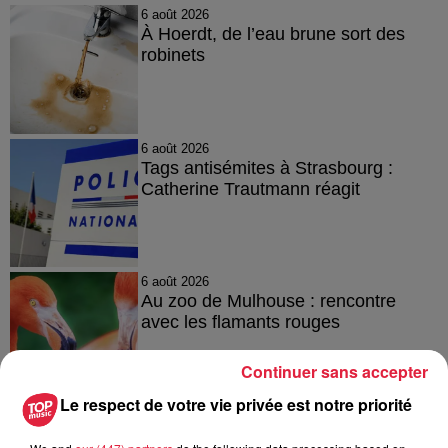
6 août 2026
À Hoerdt, de l’eau brune sort des
robinets
6 août 2026
Tags antisémites à Strasbourg :
Catherine Trautmann réagit
6 août 2026
Au zoo de Mulhouse : rencontre
avec les flamants rouges
Continuer sans accepter
Le respect de votre vie privée est notre priorité