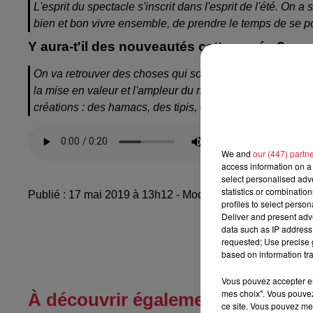
L'esprit du spectacle s'inscrit dans l'esprit de l'été. On a 
bien et bon vivre ensemble, de prendre le temps de se po
Y aura-t'il des nouveautés cette année ?
On va retrouver des choses qui sont relativement classiq
la mise en valeur et l'ampleur du mapping sur le quai des 
créations : des hamacs, des tipis, des espaces pour se po
We and
our (447) partn
access information on a 
select personalised ad
statistics or combinatio
Publié : 17 mai 2019 à 13h12 - Modifié : 30 octobre 2025
profiles to select person
Deliver and present adv
data such as IP address 
requested; Use precise g
based on information tra
Vous pouvez accepter en 
mes choix". Vous pouvez
À découvrir également
ce site. Vous pouvez met