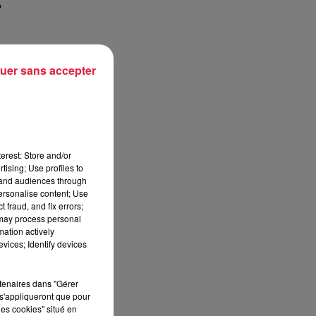
e
uer sans accepter
st
erest: Store and/or
tising; Use profiles to
tand audiences through
personalise content; Use
 fraud, and fix errors;
 may process personal
mation actively
vices; Identify devices
rtenaires dans "Gérer
s'appliqueront que pour
les cookies" situé en