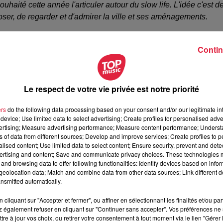
souhaité cette année l'articuler autour du slow life. L'idée c'est d
ser, de regarder et d'admirer la ville et ses aménagements.
Contin
ues en son et lumière. Ce qui le sera peut-être un peu moins c'e
bateliers et sur la place du château. Ensuite il y aura des
ser. Des lieux pour se poser et voir la ville autrement.
Le respect de votre vie privée est notre priorité
ers
do the following data processing based on your consent and/or our legitimate int
device; Use limited data to select advertising; Create profiles for personalised adver
vertising; Measure advertising performance; Measure content performance; Unders
ns of data from different sources; Develop and improve services; Create profiles to 
 à 16h48 Rédaction
alised content; Use limited data to select content; Ensure security, prevent and detect
ertising and content; Save and communicate privacy choices. These technologies
and browsing data to offer following functionalities: Identify devices based on infor
eolocation data; Match and combine data from other data sources; Link different de
nsmitted automatically.
cliquant sur "Accepter et fermer", ou affiner en sélectionnant les finalités et/ou pa
 également refuser en cliquant sur "Continuer sans accepter". Vos préférences ne 
tre à jour vos choix, ou retirer votre consentement à tout moment via le lien "Gérer 