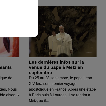
Les dernières infos sur la
amants
venue du pape à Metz en
septembre
ique de
Du 25 au 28 septembre, le pape Léon
XIV fera son premier voyage
uges. Nous
apostolique en France. Après une étape
able oiseaux
à Paris puis à Lourdes, il se rendra à
Metz, où il...