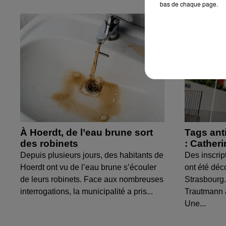
bas de chaque page.
À Hoerdt, de l’eau brune sort
Tags ant
des robinets
: Cather
Depuis plusieurs jours, des habitants de
Des inscrip
Hoerdt ont vu de l’eau brune s’écouler
ont été déc
de leurs robinets. Face aux nombreuses
Strasbourg.
interrogations, la municipalité a pris...
Trautmann 
Une...