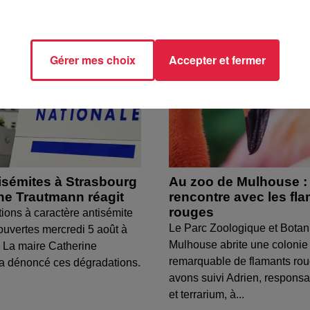
Gérer mes choix
Accepter et fermer
isémites à Strasbourg
Au zoo de Mulhouse :
ine Trautmann réagit
rencontre avec les fl
rouges
tions à caractère antisémite
Le Parc Zoologique et Botan
ouvertes mercredi 5 août à
Mulhouse abrite une colonie
 La maire Catherine
remarquable de flamants ro
a dénoncé ces dégradations.
avons suivi Adrien, respons
et terrarium, à...