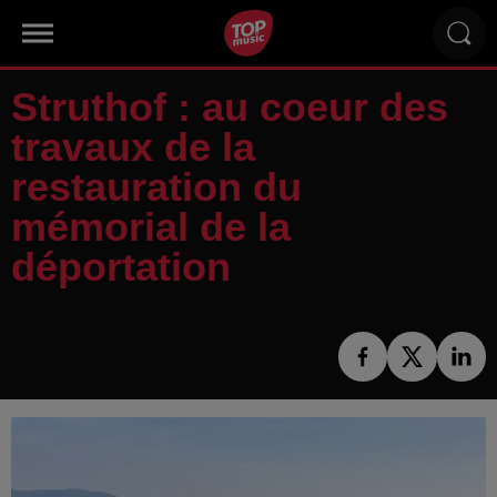
Struthof : au coeur des
travaux de la
restauration du
mémorial de la
déportation