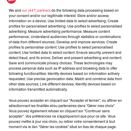
We and
our (447) partners
do the following data processing based on
your consent and/or our legitimate interest: Store and/or access
information on a device; Use limited data to select advertising; Create
profiles for personalised advertising; Use profiles to select personalised
advertising; Measure advertising performance; Measure content
performance; Understand audiences through statistics or combinations
of data from different sources; Develop and improve services; Create
Plus de 1000 tombes sont présentes dans la nécropole. /
profiles to personalise content; Use profiles to select personalised
content; Use limited data to select content; Ensure security, prevent and
@Top Music
detect fraud, and fix errors; Deliver and present advertising and content;
Save and communicate privacy choices. These technologies may
process personal data such as IP address and browsing data to offer
following functionalities: Identify devices based on information actively
requested; Use precise geolocation data; Match and combine data from
other data sources; Link different devices; Identify devices based on
information transmitted automatically.
Vous pouvez accepter en cliquant sur "Accepter et fermer", ou affiner en
sélectionnant les finalités et/ou partenaires dans "Gérer mes choix".
Vous pouvez également refuser en cliquant sur "Continuer sans
accepter". Vos préférences ne s'appliqueront que pour ce site. Vous
pouvez mettre à jour vos choix, ou retirer votre consentement à tout
moment via le lien "Gérer les cookies" situé en bas de chaque page.