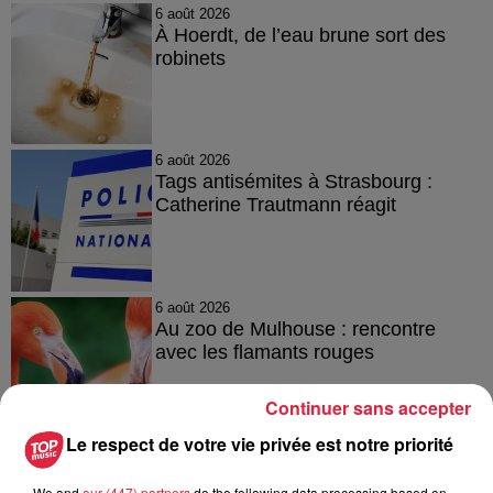
6 août 2026
À Hoerdt, de l’eau brune sort des
robinets
6 août 2026
Tags antisémites à Strasbourg :
Catherine Trautmann réagit
6 août 2026
Au zoo de Mulhouse : rencontre
avec les flamants rouges
Continuer sans accepter
Le respect de votre vie privée est notre priorité
We and
our (447) partners
do the following data processing based on