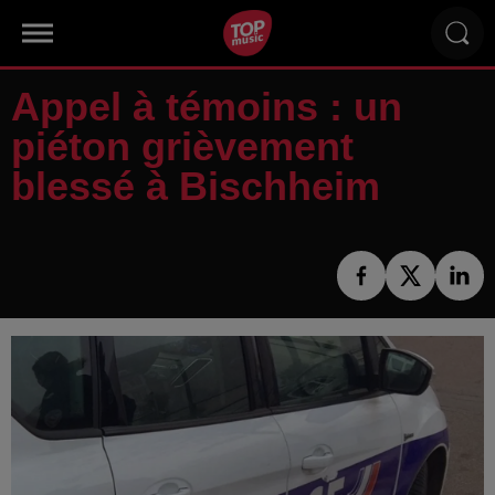
Appel à témoins : un
piéton grièvement
blessé à Bischheim