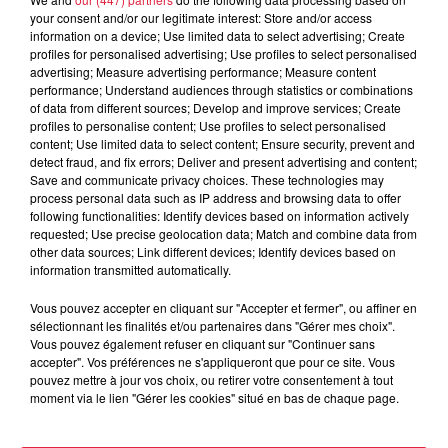
À découvrir également
your consent and/or our legitimate interest: Store and/or access
information on a device; Use limited data to select advertising; Create
profiles for personalised advertising; Use profiles to select personalised
advertising; Measure advertising performance; Measure content
performance; Understand audiences through statistics or combinations
of data from different sources; Develop and improve services; Create
profiles to personalise content; Use profiles to select personalised
content; Use limited data to select content; Ensure security, prevent and
detect fraud, and fix errors; Deliver and present advertising and content;
Save and communicate privacy choices. These technologies may
process personal data such as IP address and browsing data to offer
following functionalities: Identify devices based on information actively
requested; Use precise geolocation data; Match and combine data from
other data sources; Link different devices; Identify devices based on
information transmitted automatically.
Vous pouvez accepter en cliquant sur "Accepter et fermer", ou affiner en
sélectionnant les finalités et/ou partenaires dans "Gérer mes choix".
Vous pouvez également refuser en cliquant sur "Continuer sans
accepter". Vos préférences ne s'appliqueront que pour ce site. Vous
pouvez mettre à jour vos choix, ou retirer votre consentement à tout
moment via le lien "Gérer les cookies" situé en bas de chaque page.
À Hoerdt, de l’eau brune sort des robinets
Depuis plusieurs jours, des habitants de Hoerdt ont vu de