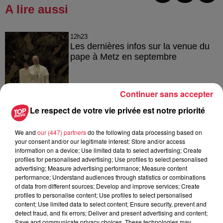
A lire aussi
12h23
Les dernières infos sur la venue du
pape à Metz en septembre
Continuer sans accepter
5 août 2026
Le respect de votre vie privée est notre priorité
Europa-Park : des précisons sur
l’après Euro-Mir
We and
our (447) partners
do the following data processing based on
your consent and/or our legitimate interest: Store and/or access
information on a device; Use limited data to select advertising; Create
profiles for personalised advertising; Use profiles to select personalised
advertising; Measure advertising performance; Measure content
4 août 2026
performance; Understand audiences through statistics or combinations
Vélos d'occasion en Alsace : les
of data from different sources; Develop and improve services; Create
meilleures adresses pour rouler à...
profiles to personalise content; Use profiles to select personalised
content; Use limited data to select content; Ensure security, prevent and
detect fraud, and fix errors; Deliver and present advertising and content;
Save and communicate privacy choices. These technologies may