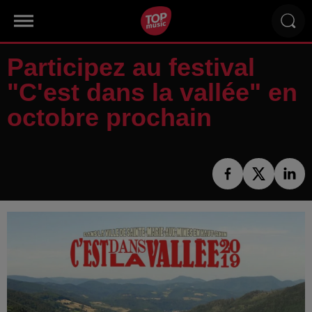
Participez au festival
"C'est dans la vallée" en
octobre prochain