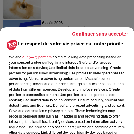
6 août 2026
Tags antisémites à Strasbourg :
Continuer sans accepter
Catherine Trautmann réagit
Le respect de votre vie privée est notre priorité
We and
our (447) partners
do the following data processing based on
your consent and/or our legitimate interest: Store and/or access
6 août 2026
information on a device; Use limited data to select advertising; Create
Au zoo de Mulhouse : rencontre
profiles for personalised advertising; Use profiles to select personalised
avec les flamants rouges
advertising; Measure advertising performance; Measure content
performance; Understand audiences through statistics or combinations
of data from different sources; Develop and improve services; Create
profiles to personalise content; Use profiles to select personalised
content; Use limited data to select content; Ensure security, prevent and
detect fraud, and fix errors; Deliver and present advertising and content;
Save and communicate privacy choices. These technologies may
process personal data such as IP address and browsing data to offer
À découvrir également
following functionalities: Identify devices based on information actively
requested; Use precise geolocation data; Match and combine data from
other data sources; Link different devices; Identify devices based on