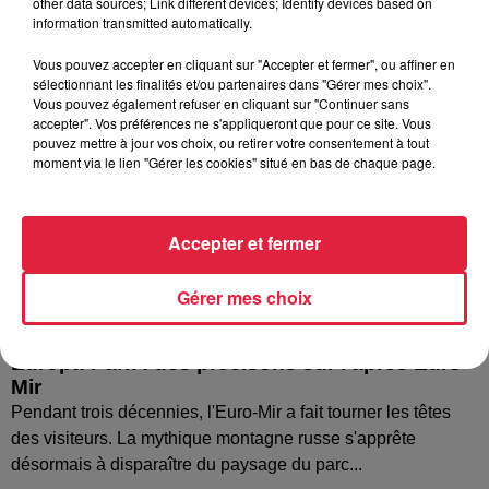
other data sources; Link different devices; Identify devices based on
information transmitted automatically.
Vous pouvez accepter en cliquant sur "Accepter et fermer", ou affiner en
sélectionnant les finalités et/ou partenaires dans "Gérer mes choix".
Vous pouvez également refuser en cliquant sur "Continuer sans
accepter". Vos préférences ne s'appliqueront que pour ce site. Vous
pouvez mettre à jour vos choix, ou retirer votre consentement à tout
moment via le lien "Gérer les cookies" situé en bas de chaque page.
Accepter et fermer
Gérer mes choix
Europa-Park : des précisons sur l’après Euro-
Mir
Pendant trois décennies, l'Euro-Mir a fait tourner les têtes
des visiteurs. La mythique montagne russe s'apprête
désormais à disparaître du paysage du parc...