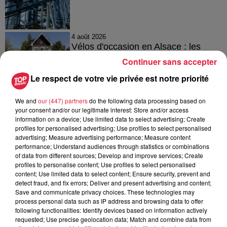
4 août 2026
Vélos d'occasion en Alsace : les
meilleures adresses pour rouler à...
Continuer sans accepter
Le respect de votre vie privée est notre priorité
We and
our (447) partners
do the following data processing based on
4 août 2026
your consent and/or our legitimate interest: Store and/or access
Bischheim : disparition d’une
information on a device; Use limited data to select advertising; Create
adolescente de 16 ans
profiles for personalised advertising; Use profiles to select personalised
advertising; Measure advertising performance; Measure content
performance; Understand audiences through statistics or combinations
of data from different sources; Develop and improve services; Create
profiles to personalise content; Use profiles to select personalised
content; Use limited data to select content; Ensure security, prevent and
detect fraud, and fix errors; Deliver and present advertising and content;
Save and communicate privacy choices. These technologies may
À découvrir également
process personal data such as IP address and browsing data to offer
following functionalities: Identify devices based on information actively
requested; Use precise geolocation data; Match and combine data from