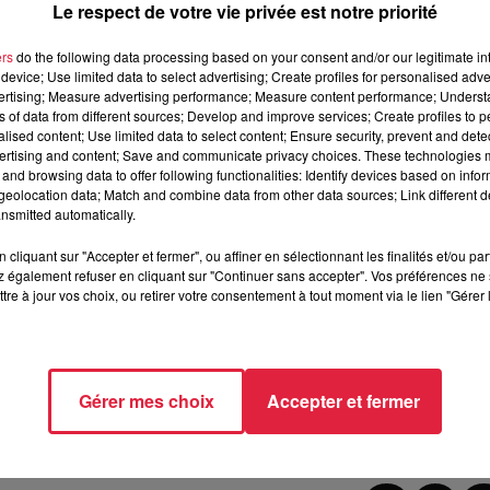
Le respect de votre vie privée est notre priorité
ssens tout ce qui peut se produire dans cette grande salle...
U
pression d'être dans un rêve. C'est une atmosphère particulière.
ers
do the following data processing based on your consent and/or our legitimate int
device; Use limited data to select advertising; Create profiles for personalised adver
vertising; Measure advertising performance; Measure content performance; Unders
ns of data from different sources; Develop and improve services; Create profiles to 
alised content; Use limited data to select content; Ensure security, prevent and detect
 peuvent leur permettre d'entamer cette finale avec un tout pe
ertising and content; Save and communicate privacy choices. These technologies
and browsing data to offer following functionalities: Identify devices based on infor
eolocation data; Match and combine data from other data sources; Link different de
nsmitted automatically.
urrait bien devenir fabuleuse
, avec la possibilité de chercher
té d'emmener
un petit village à Bercy
, en "ouverture" de la 
cliquant sur "Accepter et fermer", ou affiner en sélectionnant les finalités et/ou pa
upe de France contre Boulazac. L'Alsace, terre de basket, qui p
 également refuser en cliquant sur "Continuer sans accepter". Vos préférences ne 
tre à jour vos choix, ou retirer votre consentement à tout moment via le lien "Gérer 
utube de la FFBB
Gérer mes choix
Accepter et fermer
5 à 16h48 Sebastien Ruffet