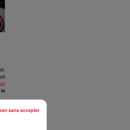
di,
ait
ket
 la
uer sans accepter
.