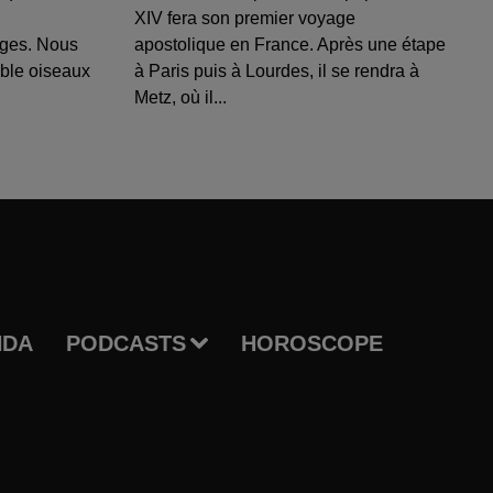
XIV fera son premier voyage
uges. Nous
apostolique en France. Après une étape
able oiseaux
à Paris puis à Lourdes, il se rendra à
Metz, où il...
NDA
PODCASTS
HOROSCOPE