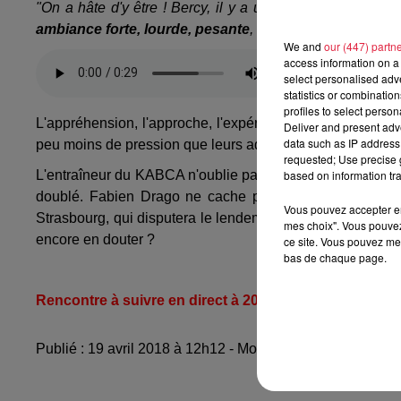
"On a hâte d'y être ! Bercy, il y a une atmosphère, tu re
ambiance forte, lourde, pesante
, mais aussi un peu l'im
We and
our (447) partn
access information on a 
select personalised ad
statistics or combinatio
profiles to select person
L'appréhension, l'approche, l'expérience des Haut-Rhinois
Deliver and present adv
data such as IP address 
peu moins de pression que leurs adversaires du soir.
requested; Use precise g
based on information tra
L'entraîneur du KABCA n'oublie pas que
cette saison po
doublé. Fabien Drago ne cache pas non plus sa fier
Vous pouvez accepter en 
Strasbourg, qui disputera le lendemain la finale de la co
mes choix". Vous pouvez
encore en douter ?
ce site. Vous pouvez met
bas de chaque page.
Rencontre à suivre en direct à 20h30 sur la
chaîne Yo
Publié : 19 avril 2018 à 12h12 - Modifié : 30 octobre 202