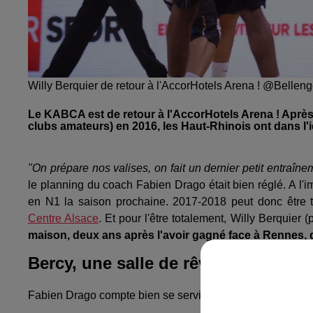
Willy Berquier de retour à l'AccorHotels Arena ! @Bellen
Le KABCA est de retour à l'AccorHotels Arena ! Aprè
clubs amateurs) en 2016, les Haut-Rhinois ont dans l'i
"On prépare nos valises, on fait un dernier petit entraîne
le planning du coach Fabien Drago était bien réglé. A l'i
en N1 la saison prochaine. 2017-2018 peut donc être to
Centre Alsace
. Et pour l'être totalement, Willy Berquier 
maison, deux ans après l'avoir gagné face à Rennes, d
Bercy, une salle de rêve
Fabien Drago compte bien se servir de cette expérience p