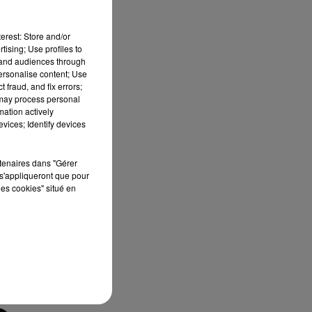
ne
"
erest: Store and/or
tising; Use profiles to
tand audiences through
personalise content; Use
 fraud, and fix errors;
tit
 may process personal
mation actively
vices; Identify devices
 un
SIG
rtenaires dans "Gérer
eut
s'appliqueront que pour
les cookies" situé en