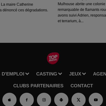
Mulhouse abrite une colonie
 La maire Catherine
remarquable de flamants ro
a dénoncé ces dégradations.
avons suivi Adrien, respons
et terrarium, à...
 D'EMPLOI
CASTING
JEUX
AGE
CLUBS PARTENAIRES
CONTACT