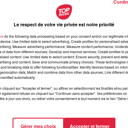
Contin
ival.
Le respect de votre vie privée est notre priorité
r sur chaque note de façon très précise. Donc c'est vraiment
la
gners vont faire en sorte d'avoir des tableaux réels.
ers
do the following data processing based on your consent and/or our legitimate int
device; Use limited data to select advertising; Create profiles for personalised adver
vertising; Measure advertising performance; Measure content performance; Unders
ns of data from different sources; Develop and improve services; Create profiles to 
alised content; Use limited data to select content; Ensure security, prevent and detect
ertising and content; Save and communicate privacy choices. These technologies
and browsing data to offer following functionalities: Identify devices based on infor
eolocation data; Match and combine data from other data sources; Link different de
nsmitted automatically.
cliquant sur "Accepter et fermer", ou affiner en sélectionnant les finalités et/ou pa
 également refuser en cliquant sur "Continuer sans accepter". Vos préférences ne 
tre à jour vos choix, ou retirer votre consentement à tout moment via le lien "Gérer 
Gérer mes choix
Accepter et fermer