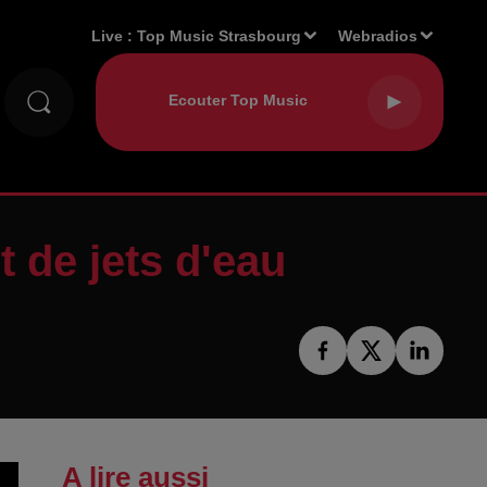
Live :
Top Music Strasbourg
Webradios
et de jets d'eau
A lire aussi