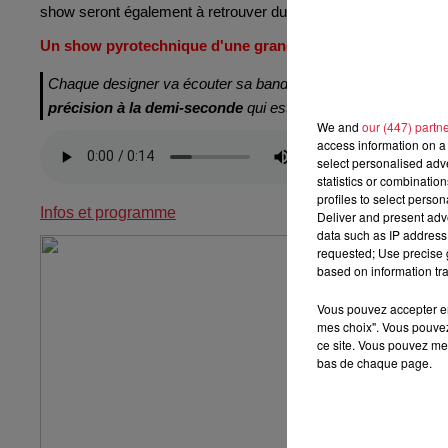
show seront également à retrouver durant les trois jours du fest
Un show pyrotechnique d'une grande précision
Chaque designer va écouter sa bande et va adapter chaque ti
précision à la demi-seconde
qui est demandée, et là les desi
We and
our (447) partn
access information on a 
select personalised ad
statistics or combinatio
profiles to select person
Infos et programme
Deliver and present adv
data such as IP address 
requested; Use precise g
based on information tra
Vous pouvez accepter en 
mes choix". Vous pouvez
ce site. Vous pouvez met
bas de chaque page.