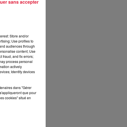
uer sans accepter
erest: Store and/or
tising; Use profiles to
tand audiences through
personalise content; Use
 fraud, and fix errors;
 may process personal
mation actively
vices; Identify devices
rtenaires dans "Gérer
s'appliqueront que pour
les cookies" situé en