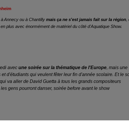
enheim
r à Annecy ou à Chantilly
mais ça ne s'est jamais fait sur la région
, 
és en plus avec énormément de matériel du côté d'Aquatique Show.
redi avec
une soirée sur la thématique de l'Europe
, mais une
d'étudiants qui veulent fêter leur fin d'année scolaire. Et le so
qui va aller de David Guetta à tous les grands compositeurs
ù les gens pourront danser, soirée before avant le show
che "Foot Legend"
, mais les concerts, pièces de théâtre et one man