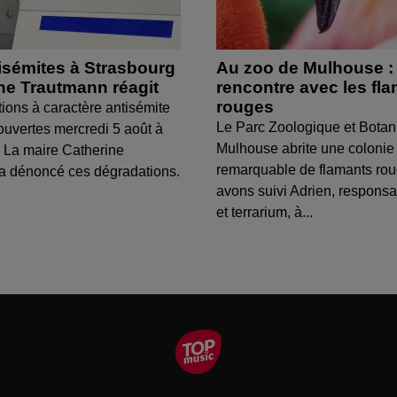
isémites à Strasbourg
Au zoo de Mulhouse :
ine Trautmann réagit
rencontre avec les fl
rouges
tions à caractère antisémite
Le Parc Zoologique et Botan
ouvertes mercredi 5 août à
Mulhouse abrite une colonie
 La maire Catherine
remarquable de flamants ro
a dénoncé ces dégradations.
avons suivi Adrien, respons
et terrarium, à...