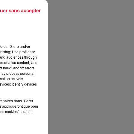
ons
uer sans accepter
oup
es)
tre
erest: Store and/or
tising; Use profiles to
tand audiences through
personalise content; Use
196
 fraud, and fix errors;
 may process personal
oid
mation actively
lus
vices; Identify devices
ons
rtenaires dans "Gérer
s'appliqueront que pour
 de
les cookies" situé en
 la