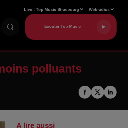
Live :
Top Music Strasbourg
Webradios
moins polluants
A lire aussi