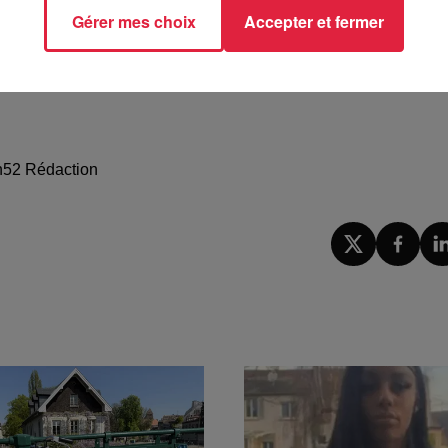
oprix
pic.twitter.com/NcHIpCdqqh
Gérer mes choix
Accepter et fermer
0h52 Rédaction