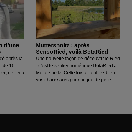
on d’une
Muttersholtz : après
s
SensoRied, voilà BotaRied
cé après la
Une nouvelle façon de découvrir le Ried
e de 16
: c’est le sentier numérique BotaRied à
perçue il y a
Muttersholtz. Cette fois-ci, enfilez bien
vos chaussures pour un jeu de piste...