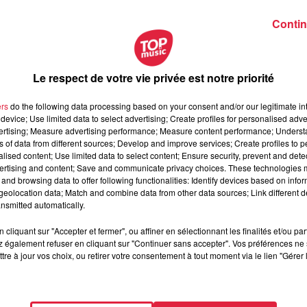
de livraison roulant au GNV Gaz Naturel de Ville
, nous av
Contin
on Déméter, partenaire du processus d'expérimentation:
. Le sol à l'intérieur du véhicule ou le déchargement ont beauc
(la plate-forme à l'arrière pour monter et descendre les palett
Le respect de votre vie privée est notre priorité
it. Enfin, sur le véhicule se situe un groupe frigo qui va ê
ers
do the following data processing based on your consent and/or our legitimate int
device; Use limited data to select advertising; Create profiles for personalised adver
vertising; Measure advertising performance; Measure content performance; Unders
 détaille le fonctionnement de ce fameux "groupe frigo":
ns of data from different sources; Develop and improve services; Create profiles to 
 c'est à dire que le froid est produit grâce à un
gaz réfrigéré à -
alised content; Use limited data to select content; Ensure security, prevent and detect
ertising and content; Save and communicate privacy choices. These technologies
sous la forme d'une bonbonne de gaz refrigérée qui diffuse le fr
and browsing data to offer following functionalities: Identify devices based on infor
voir avec le bruit d'un groupe frigo mécanique assez bruyant et p
eolocation data; Match and combine data from other data sources; Link different de
nsmitted automatically.
e l'association
Certi'bruit
, qui vise à faire respecter les conditi
cliquant sur "Accepter et fermer", ou affiner en sélectionnant les finalités et/ou pa
 également refuser en cliquant sur "Continuer sans accepter". Vos préférences ne 
 L'expérimentation a été réalisée conjointement avec la ville
tre à jour vos choix, ou retirer votre consentement à tout moment via le lien "Gérer 
terdire les véhicules diesel de livraison dans la Grande-Ile à
rix
dans la Grande Ile de
#Strasbourg
. L'objectif à moins de 60