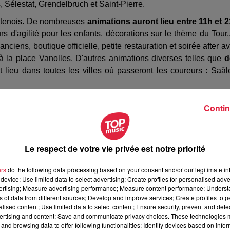
 Sélestat, Grendelbruch et Saint-Pierre.
tenois. De nombreuses
animations auront lieu entre 11h et 
rs d'agilité pour les enfants, décorations sur le thème du Tour.
nciens, boutique officielle, petite restauration et soirée after a
à la place Vanolles. D'autres animations diverses telles que
d
 lieu dans toutes les villes où passeront les coureurs : Saâl
 de 80 chaînes dans près de 190 pays, Fréderic Bierry souligne
Contin
 les potentialités de l’Alsace
, de mettre en valeur nos villages,
avenir naturel. Toutes les occasions vont être bonnes pour
Le respect de votre vie privée est notre priorité
ers
do the following data processing based on your consent and/or our legitimate int
device; Use limited data to select advertising; Create profiles for personalised adver
vertising; Measure advertising performance; Measure content performance; Unders
ns of data from different sources; Develop and improve services; Create profiles to 
alised content; Use limited data to select content; Ensure security, prevent and detect
en Alsace"
sera visible tout au long du parcours sur plusie
ertising and content; Save and communicate privacy choices. These technologies
oles
aux entrées et sorties des communes, des
drapeaux
, car
and browsing data to offer following functionalities: Identify devices based on infor