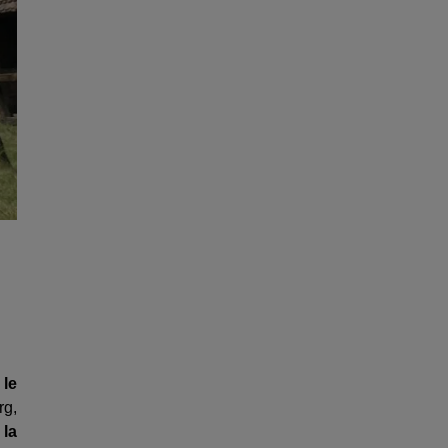
 le
rg,
la