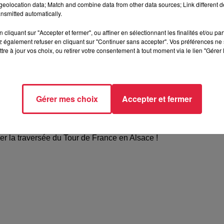
 maillot jaune...
eolocation data; Match and combine data from other data sources; Link different de
nsmitted automatically.
é et des aménagements de voies pour l'arrivée du Tour en Alsace 
cliquant sur "Accepter et fermer", ou affiner en sélectionnant les finalités et/ou pa
artementales sont plûtot bien entretenues, pour autant,
on a
 également refuser en cliquant sur "Continuer sans accepter". Vos préférences ne 
uelques mois. En début d'année prochaine, on a anticipé
tre à jour vos choix, ou retirer votre consentement à tout moment via le lien "Gérer 
lleures conditions pour les coureurs, pour qu'ils aient du bonhe
Gérer mes choix
Accepter et fermer
s coureurs partiront de Mulhouse et arriveront à La Planche 
rer la traversée du Tour de France en Alsace !