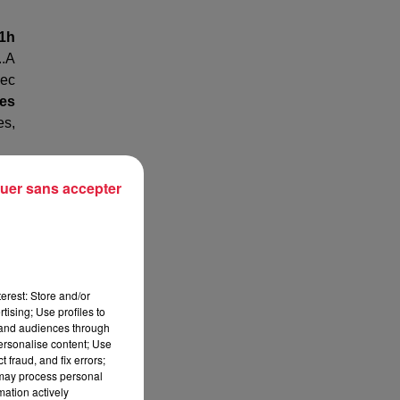
21h
..A
vec
es
es,
 la
uer sans accepter
erest: Store and/or
tising; Use profiles to
tand audiences through
personalise content; Use
 fraud, and fix errors;
urs
 may process personal
tes
mation actively