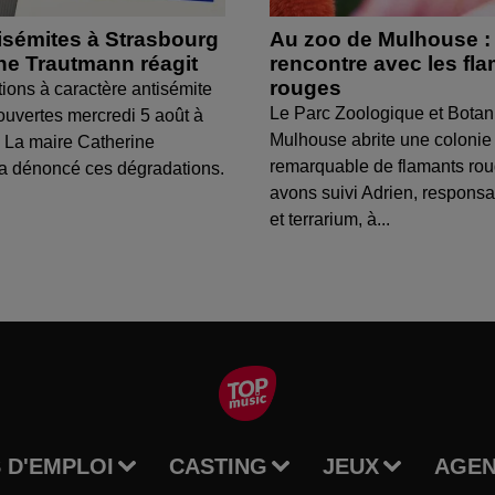
isémites à Strasbourg
Au zoo de Mulhouse :
ine Trautmann réagit
rencontre avec les fl
rouges
tions à caractère antisémite
Le Parc Zoologique et Botan
ouvertes mercredi 5 août à
Mulhouse abrite une colonie
 La maire Catherine
remarquable de flamants ro
a dénoncé ces dégradations.
avons suivi Adrien, respons
et terrarium, à...
 D'EMPLOI
CASTING
JEUX
AGE