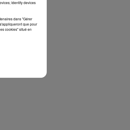
vices; Identify devices
:
rtenaires dans "Gérer
s'appliqueront que pour
les cookies" situé en
ur
des