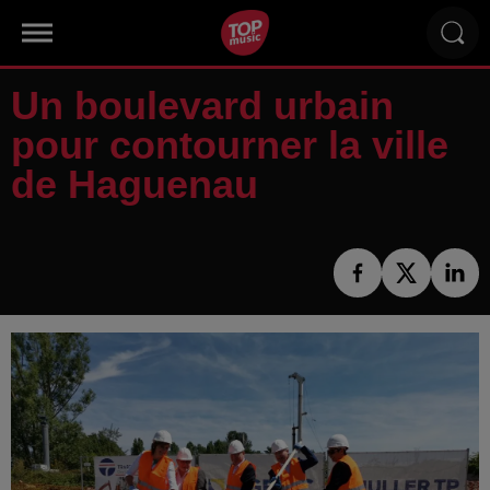
Un boulevard urbain
pour contourner la ville
de Haguenau