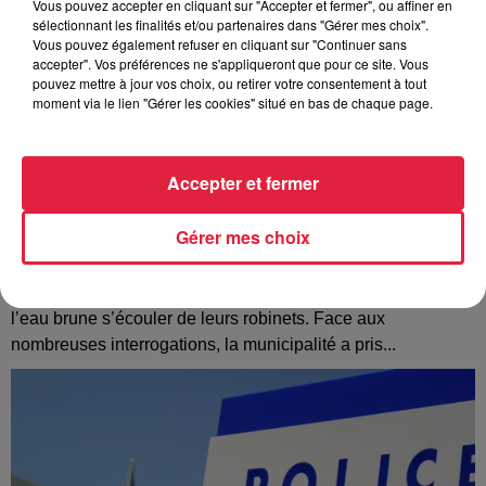
Vous pouvez accepter en cliquant sur "Accepter et fermer", ou affiner en
sélectionnant les finalités et/ou partenaires dans "Gérer mes choix".
Vous pouvez également refuser en cliquant sur "Continuer sans
accepter". Vos préférences ne s'appliqueront que pour ce site. Vous
pouvez mettre à jour vos choix, ou retirer votre consentement à tout
moment via le lien "Gérer les cookies" situé en bas de chaque page.
Accepter et fermer
Gérer mes choix
À Hoerdt, de l’eau brune sort des robinets
Depuis plusieurs jours, des habitants de Hoerdt ont vu de
l’eau brune s’écouler de leurs robinets. Face aux
nombreuses interrogations, la municipalité a pris...