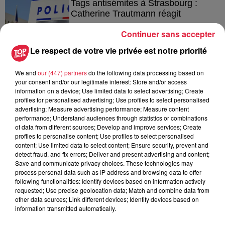
Tags antisémites à Strasbourg :
Catherine Trautmann réagit
Continuer sans accepter
Le respect de votre vie privée est notre priorité
6 août 2026
Au zoo de Mulhouse : rencontre
We and
our (447) partners
do the following data processing based on
avec les flamants rouges
your consent and/or our legitimate interest: Store and/or access
information on a device; Use limited data to select advertising; Create
profiles for personalised advertising; Use profiles to select personalised
advertising; Measure advertising performance; Measure content
performance; Understand audiences through statistics or combinations
of data from different sources; Develop and improve services; Create
profiles to personalise content; Use profiles to select personalised
content; Use limited data to select content; Ensure security, prevent and
À découvrir également
detect fraud, and fix errors; Deliver and present advertising and content;
Save and communicate privacy choices. These technologies may
process personal data such as IP address and browsing data to offer
following functionalities: Identify devices based on information actively
requested; Use precise geolocation data; Match and combine data from
other data sources; Link different devices; Identify devices based on
information transmitted automatically.