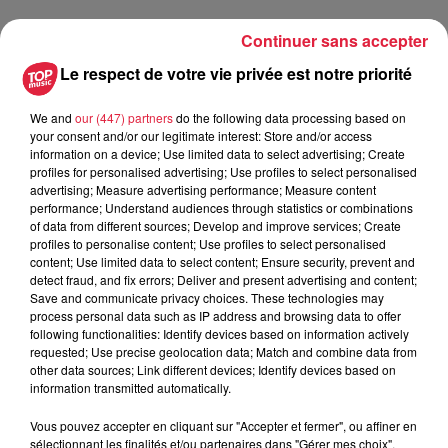
Continuer sans accepter
Publié : 16 juillet 2019 à 8h10 - Modifié : 10 mai 2021 à
Le respect de votre vie privée est notre priorité
10h52 Rédaction
We and
our (447) partners
do the following data processing based on
your consent and/or our legitimate interest: Store and/or access
information on a device; Use limited data to select advertising; Create
profiles for personalised advertising; Use profiles to select personalised
A lire aussi
advertising; Measure advertising performance; Measure content
performance; Understand audiences through statistics or combinations
of data from different sources; Develop and improve services; Create
profiles to personalise content; Use profiles to select personalised
16h00
content; Use limited data to select content; Ensure security, prevent and
À Hoerdt, de l’eau brune sort des
detect fraud, and fix errors; Deliver and present advertising and content;
robinets
Save and communicate privacy choices. These technologies may
process personal data such as IP address and browsing data to offer
following functionalities: Identify devices based on information actively
requested; Use precise geolocation data; Match and combine data from
other data sources; Link different devices; Identify devices based on
15h54
information transmitted automatically.
Tags antisémites à Strasbourg :
Catherine Trautmann réagit
Vous pouvez accepter en cliquant sur "Accepter et fermer", ou affiner en
sélectionnant les finalités et/ou partenaires dans "Gérer mes choix".