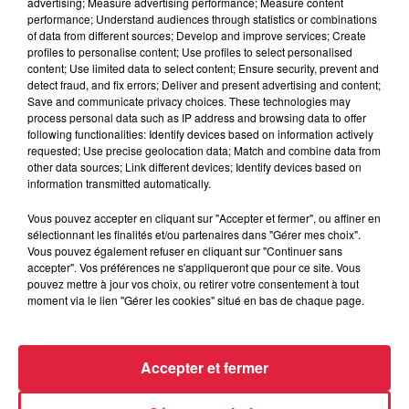
advertising; Measure advertising performance; Measure content
performance; Understand audiences through statistics or combinations
of data from different sources; Develop and improve services; Create
profiles to personalise content; Use profiles to select personalised
content; Use limited data to select content; Ensure security, prevent and
detect fraud, and fix errors; Deliver and present advertising and content;
Save and communicate privacy choices. These technologies may
process personal data such as IP address and browsing data to offer
following functionalities: Identify devices based on information actively
requested; Use precise geolocation data; Match and combine data from
other data sources; Link different devices; Identify devices based on
information transmitted automatically.
Vous pouvez accepter en cliquant sur "Accepter et fermer", ou affiner en
sélectionnant les finalités et/ou partenaires dans "Gérer mes choix".
À Hoerdt, de l’eau brune sort des robinets
Vous pouvez également refuser en cliquant sur "Continuer sans
Depuis plusieurs jours, des habitants de Hoerdt ont vu de
accepter". Vos préférences ne s'appliqueront que pour ce site. Vous
pouvez mettre à jour vos choix, ou retirer votre consentement à tout
l’eau brune s’écouler de leurs robinets. Face aux
moment via le lien "Gérer les cookies" situé en bas de chaque page.
nombreuses interrogations, la municipalité a pris...
Accepter et fermer