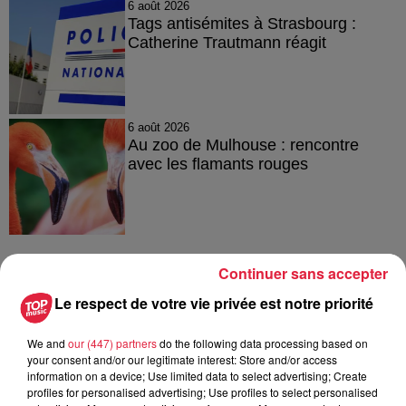
6 août 2026
Tags antisémites à Strasbourg :
Catherine Trautmann réagit
6 août 2026
Au zoo de Mulhouse : rencontre
avec les flamants rouges
Continuer sans accepter
À découvrir également
Le respect de votre vie privée est notre priorité
We and
our (447) partners
do the following data processing based on
your consent and/or our legitimate interest: Store and/or access
information on a device; Use limited data to select advertising; Create
profiles for personalised advertising; Use profiles to select personalised