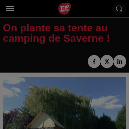
On plante sa tente au
camping de Saverne !