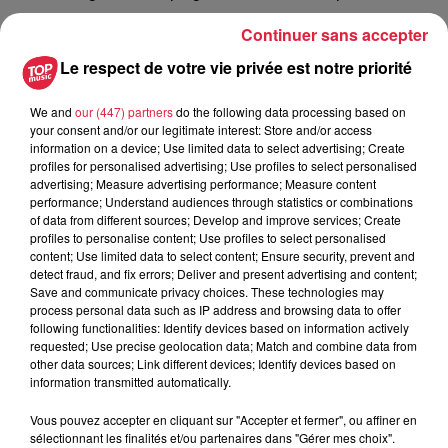
Continuer sans accepter
Publié : 22 juillet 2019 à 8h00 - Modifié : 30 octobre 2025 à
Le respect de votre vie privée est notre priorité
16h48 Rédaction
We and
our (447) partners
do the following data processing based on
your consent and/or our legitimate interest: Store and/or access
information on a device; Use limited data to select advertising; Create
profiles for personalised advertising; Use profiles to select personalised
A lire aussi
advertising; Measure advertising performance; Measure content
performance; Understand audiences through statistics or combinations
of data from different sources; Develop and improve services; Create
6 août 2026
profiles to personalise content; Use profiles to select personalised
À Hoerdt, de l’eau brune sort des
content; Use limited data to select content; Ensure security, prevent and
detect fraud, and fix errors; Deliver and present advertising and content;
robinets
Save and communicate privacy choices. These technologies may
process personal data such as IP address and browsing data to offer
following functionalities: Identify devices based on information actively
requested; Use precise geolocation data; Match and combine data from
other data sources; Link different devices; Identify devices based on
6 août 2026
information transmitted automatically.
Tags antisémites à Strasbourg :
Catherine Trautmann réagit
Vous pouvez accepter en cliquant sur "Accepter et fermer", ou affiner en
sélectionnant les finalités et/ou partenaires dans "Gérer mes choix".