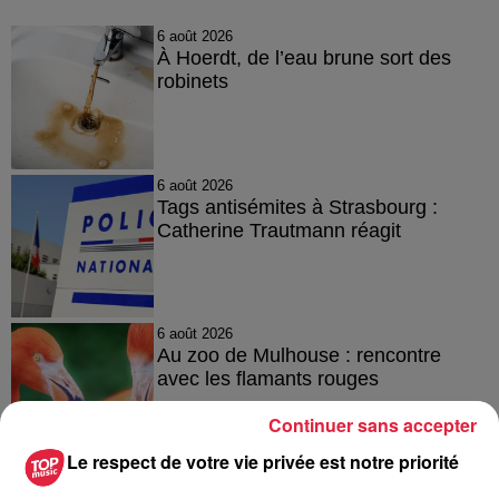
6 août 2026
À Hoerdt, de l’eau brune sort des
robinets
6 août 2026
Tags antisémites à Strasbourg :
Catherine Trautmann réagit
6 août 2026
Au zoo de Mulhouse : rencontre
avec les flamants rouges
Continuer sans accepter
Le respect de votre vie privée est notre priorité