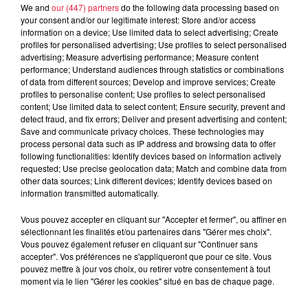
We and
our (447) partners
do the following data processing based on
your consent and/or our legitimate interest: Store and/or access
À découvrir également
information on a device; Use limited data to select advertising; Create
profiles for personalised advertising; Use profiles to select personalised
advertising; Measure advertising performance; Measure content
performance; Understand audiences through statistics or combinations
of data from different sources; Develop and improve services; Create
profiles to personalise content; Use profiles to select personalised
content; Use limited data to select content; Ensure security, prevent and
detect fraud, and fix errors; Deliver and present advertising and content;
Save and communicate privacy choices. These technologies may
process personal data such as IP address and browsing data to offer
following functionalities: Identify devices based on information actively
requested; Use precise geolocation data; Match and combine data from
other data sources; Link different devices; Identify devices based on
information transmitted automatically.
Vous pouvez accepter en cliquant sur "Accepter et fermer", ou affiner en
sélectionnant les finalités et/ou partenaires dans "Gérer mes choix".
Vous pouvez également refuser en cliquant sur "Continuer sans
accepter". Vos préférences ne s'appliqueront que pour ce site. Vous
pouvez mettre à jour vos choix, ou retirer votre consentement à tout
moment via le lien "Gérer les cookies" situé en bas de chaque page.
À Hoerdt, de l’eau brune sort des robinets