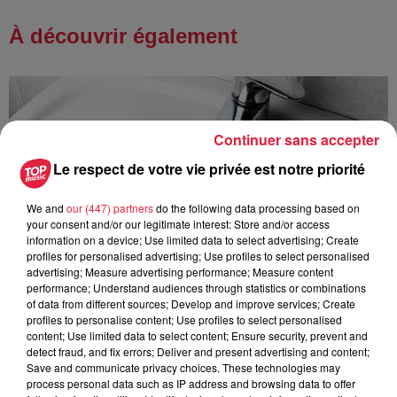
À découvrir également
Continuer sans accepter
Le respect de votre vie privée est notre priorité
We and
our (447) partners
do the following data processing based on
your consent and/or our legitimate interest: Store and/or access
information on a device; Use limited data to select advertising; Create
profiles for personalised advertising; Use profiles to select personalised
advertising; Measure advertising performance; Measure content
performance; Understand audiences through statistics or combinations
of data from different sources; Develop and improve services; Create
profiles to personalise content; Use profiles to select personalised
content; Use limited data to select content; Ensure security, prevent and
detect fraud, and fix errors; Deliver and present advertising and content;
Save and communicate privacy choices. These technologies may
À Hoerdt, de l’eau brune sort des robinets
process personal data such as IP address and browsing data to offer