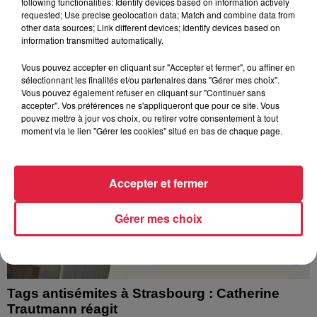
Depuis plusieurs jours, des habitants de Hoerdt ont vu de
following functionalities: Identify devices based on information actively
requested; Use precise geolocation data; Match and combine data from
l’eau brune s’écouler de leurs robinets. Face aux
other data sources; Link different devices; Identify devices based on
nombreuses interrogations, la municipalité a pris...
information transmitted automatically.
Vous pouvez accepter en cliquant sur "Accepter et fermer", ou affiner en
sélectionnant les finalités et/ou partenaires dans "Gérer mes choix".
Vous pouvez également refuser en cliquant sur "Continuer sans
accepter". Vos préférences ne s'appliqueront que pour ce site. Vous
pouvez mettre à jour vos choix, ou retirer votre consentement à tout
moment via le lien "Gérer les cookies" situé en bas de chaque page.
Accepter et fermer
Gérer mes choix
Tags antisémites à Strasbourg : Catherine
Trautmann réagit