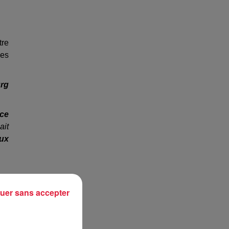
tre
les
urg
ace
ait
eux
uer sans accepter