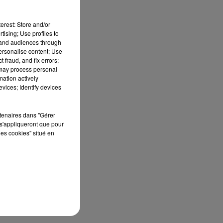
erest: Store and/or
tising; Use profiles to
tand audiences through
personalise content; Use
 fraud, and fix errors;
 may process personal
mation actively
vices; Identify devices
rtenaires dans "Gérer
s'appliqueront que pour
les cookies" situé en