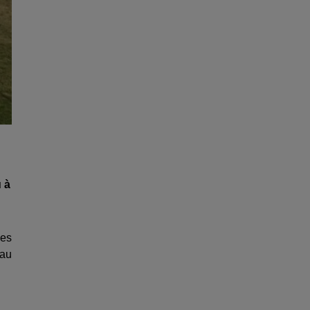
 à
les
 au