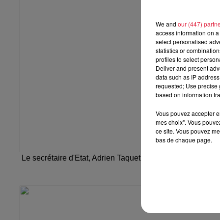
We and
our (447) partn
access information on a 
select personalised ad
statistics or combinatio
profiles to select person
Deliver and present adv
data such as IP address 
requested; Use precise g
based on information tra
Vous pouvez accepter en 
mes choix". Vous pouvez
ce site. Vous pouvez met
bas de chaque page.
Le secrétaire d'Etat, Adrien Taquet, en visite au centre d