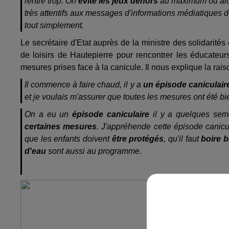
rentre trop. On
évite les jeux dehors
au maximum ou alo
très attentifs aux messages d'informations médiatiques d
tout simplement.
Le secrétaire d'Etat auprès de la ministre des solidarités 
de loisirs de Hautepierre pour rencontrer les éducateurs,
mesures prises face à la canicule. Il nous explique la rai
Il commence à faire chaud, il y a
un épisode caniculai
et je voulais m'assurer que toutes les mesures ont été 
On a eu un
épisode caniculaire
il y a quelques sem
certaines mesures
. J'appréhende cette épisode canicu
que les enfants doivent
être protégés
, qu'il faut
boire 
d'eau
sont aussi au programme.