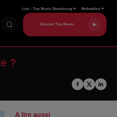
Live :
Top Music Strasbourg
Webradios
le ?
A lire aussi