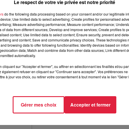
Le respect de votre vie privée est notre priorité
ers
do the following data processing based on your consent and/or our legitimate int
device; Use limited data to select advertising; Create profiles for personalised adver
vertising; Measure advertising performance; Measure content performance; Unders
ns of data from different sources; Develop and improve services; Create profiles to 
alised content; Use limited data to select content; Ensure security, prevent and detect
ertising and content; Save and communicate privacy choices. These technologies
and browsing data to offer following functionalities: Identify devices based on infor
eolocation data; Match and combine data from other data sources; Link different de
nsmitted automatically.
cliquant sur "Accepter et fermer", ou affiner en sélectionnant les finalités et/ou pa
 également refuser en cliquant sur "Continuer sans accepter". Vos préférences ne 
tre à jour vos choix, ou retirer votre consentement à tout moment via le lien "Gérer 
e loisirs de Hautepierre. @Top Music
Gérer mes choix
Accepter et fermer