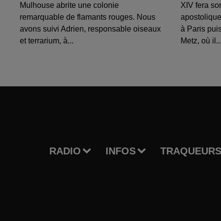
Mulhouse abrite une colonie
XIV fera so
remarquable de flamants rouges. Nous
apostolique
avons suivi Adrien, responsable oiseaux
à Paris puis
et terrarium, à...
Metz, où il..
RADIO
INFOS
TRAQUEURS