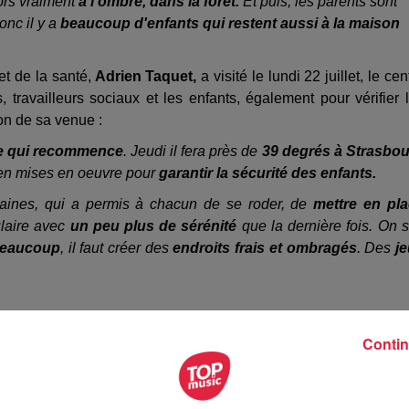
rs vraiment
à l'ombre, dans la forêt.
Et puis, les parents sont
onc il y a
beaucoup d'enfants qui restent aussi à la maison
et de la santé,
Adrien Taquet,
a visité le lundi 22 juillet, le cen
 travailleurs sociaux et les enfants, également pour vérifier 
son de sa venue :
re qui recommence
. Jeudi il fera près de
39 degrés à Strasbo
bien mises en oeuvre pour
garantir la sécurité des enfants.
aines, qui a permis à chacun de se roder, de
mettre en pl
laire avec
un peu plus de sérénité
que la dernière fois. On s
beaucoup
, il faut créer des
endroits frais et ombragés
. Des
j
Contin