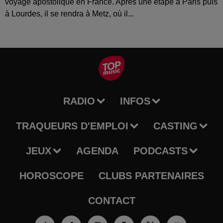
voyage apostolique en France. Après une étape à Paris puis
à Lourdes, il se rendra à Metz, où il...
RADIO
INFOS
TRAQUEURS D'EMPLOI
CASTING
JEUX
AGENDA
PODCASTS
HOROSCOPE
CLUBS PARTENAIRES
CONTACT