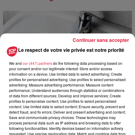
Continuer sans accepter
Le respect de votre vie privée est notre priorité
We and
our (447) partners
do the following data processing based on
your consent and/or our legitimate interest: Store and/or access
information on a device; Use limited data to select advertising; Create
profiles for personalised advertising; Use profiles to select personalised
advertising; Measure advertising performance; Measure content
performance; Understand audiences through statistics or combinations
of data from different sources; Develop and improve services; Create
profiles to personalise content; Use profiles to select personalised
content; Use limited data to select content; Ensure security, prevent and
detect fraud, and fix errors; Deliver and present advertising and content;
À Hoerdt, de l’eau brune sort des robinets
Save and communicate privacy choices. These technologies may
Depuis plusieurs jours, des habitants de Hoerdt ont vu de
process personal data such as IP address and browsing data to offer
l’eau brune s’écouler de leurs robinets. Face aux
following functionalities: Identify devices based on information actively
requested; Use precise geolocation data; Match and combine data from