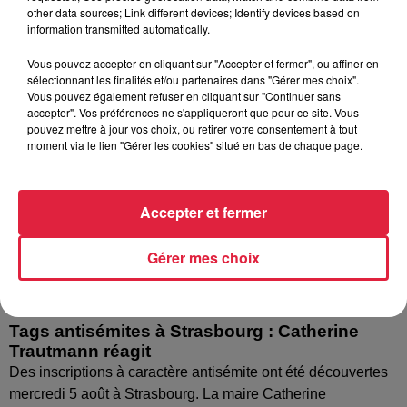
nombreuses interrogations, la municipalité a pris...
other data sources; Link different devices; Identify devices based on
information transmitted automatically.
Vous pouvez accepter en cliquant sur "Accepter et fermer", ou affiner en
sélectionnant les finalités et/ou partenaires dans "Gérer mes choix".
Vous pouvez également refuser en cliquant sur "Continuer sans
accepter". Vos préférences ne s'appliqueront que pour ce site. Vous
pouvez mettre à jour vos choix, ou retirer votre consentement à tout
moment via le lien "Gérer les cookies" situé en bas de chaque page.
Accepter et fermer
Gérer mes choix
Tags antisémites à Strasbourg : Catherine
Trautmann réagit
Des inscriptions à caractère antisémite ont été découvertes
mercredi 5 août à Strasbourg. La maire Catherine