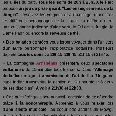
les allées du parc.
Tous les soirs de 20h à 23h30
, le Parc
propose
un jeu de piste géant, "Les enseignements de la
Jungle"
. Résolvez les énigmes et au passage, rencontrez
les différents personnages de la jungle. La maître du jeu,
une cultivatrice indienne d'aloe vera, le DJ de la Jungle, la
Dame Paon ou encore la serveuse de thé.
>
Des balades contées
vous feront voyager dans l'univers
d'un autre personnage, l'exploratrice botaniste. Plusieurs
départs
tous les soirs : à 20h15, 20h45, 21h15 et 21h45.
> La compagnie
Art'Thémis
présentera deux
spectacles
enflammés
de 15 minutes tous les soirs. Dans
"Allumage
de la fleur rouge - transmission de l'art du feu
"Un grand
sage indien transmettra la gestion du feu nourricier à deux
de ses disciples".
A voir à 21h30 et 22h30.
> Ces nuits féériques seront aussi l'occasion de se détendre
grâce à la
sonothérapie
. Apprenez à vous relaxer lors
d'
une sieste musicale
au coeur des Jardins de Mowgli
grâce à des sons et des vibrations. Notez que ces siestes