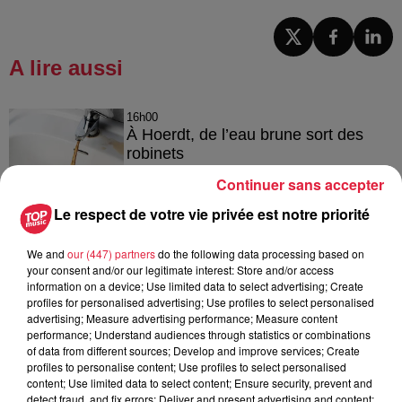
A lire aussi
16h00
À Hoerdt, de l’eau brune sort des
robinets
Continuer sans accepter
Le respect de votre vie privée est notre priorité
15h54
Tags antisémites à Strasbourg :
We and
our (447) partners
do the following data processing based on
your consent and/or our legitimate interest: Store and/or access
Catherine Trautmann réagit
information on a device; Use limited data to select advertising; Create
profiles for personalised advertising; Use profiles to select personalised
advertising; Measure advertising performance; Measure content
performance; Understand audiences through statistics or combinations
of data from different sources; Develop and improve services; Create
14h33
profiles to personalise content; Use profiles to select personalised
Au zoo de Mulhouse : rencontre
content; Use limited data to select content; Ensure security, prevent and
avec les flamants rouges
detect fraud, and fix errors; Deliver and present advertising and content;