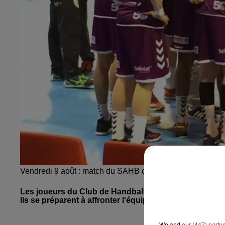
Vendredi 9 août : match du SAHB contre l'équipe de Natio
Les joueurs du Club de Handball de Sélestat sont part
Ils se préparent à affronter l'équipe National 1 de Sar
We and
our (447) partn