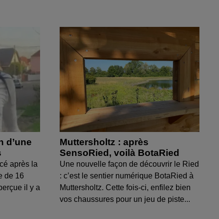
on d’une
Muttersholtz : après
s
SensoRied, voilà BotaRied
cé après la
Une nouvelle façon de découvrir le Ried
e de 16
: c’est le sentier numérique BotaRied à
perçue il y a
Muttersholtz. Cette fois-ci, enfilez bien
vos chaussures pour un jeu de piste...