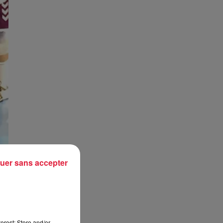
uer sans accepter
c.
erest: Store and/or