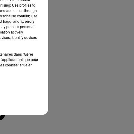
eur
tising; Use profiles to
tand audiences through
personalise content; Use
 de
 fraud, and fix errors;
 may process personal
cal
mation actively
vices; Identify devices
rtenaires dans "Gérer
s'appliqueront que pour
les cookies" situé en