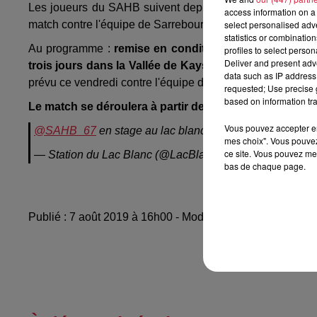
Les joueurs du SAHB suivent depuis ce mercredi 7 août
access information on a 
match contre l'équipe de Sarrebourg Moselle Sud qui aur
select personalised ad
statistics or combinatio
Au programme :
remise en condition, randonnée déco
profiles to select person
Deliver and present adv
trois jours dans la Vallée de Kaysersberg
va permettre 
data such as IP address 
prévu ce vendredi contre l'équipe de Sarrebourg Moselle
requested; Use precise g
based on information tra
Le match se déroulera à partir de 19h30 à Labaroche.
Vous pouvez accepter en 
@SAHB_67
en stage au lac blanc encadrement par no
mes choix". Vous pouvez
ce site. Vous pouvez met
— Station du Lac Blanc (@LacBlanc)
August 7, 2019
bas de chaque page.
Publié : 7 août 2019 à 16h00 - Modifié : 10 mai 2021 à 1