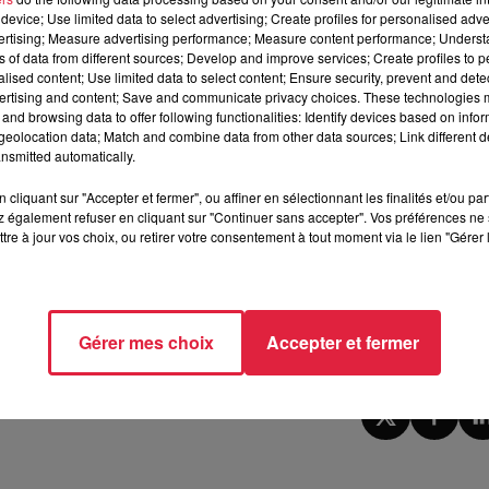
,
un programme sport et nature
afin de préparer au mieux l
device; Use limited data to select advertising; Create profiles for personalised adver
a lieu ce
vendredi 9 août à la salle des sports de Labaroche.
vertising; Measure advertising performance; Measure content performance; Unders
ns of data from different sources; Develop and improve services; Create profiles to 
uverte, réveil musculaire, stage de secourisme
... Ce stage
alised content; Use limited data to select content; Ensure security, prevent and detect
ertising and content; Save and communicate privacy choices. These technologies
à l'équipe d'être dans de bonnes conditions pour le match ami
and browsing data to offer following functionalities: Identify devices based on infor
 Sud.
eolocation data; Match and combine data from other data sources; Link different de
nsmitted automatically.
cliquant sur "Accepter et fermer", ou affiner en sélectionnant les finalités et/ou pa
s amis @mtpformation
pic.twitter.com/eXLorFEdd3
 également refuser en cliquant sur "Continuer sans accepter". Vos préférences ne 
tre à jour vos choix, ou retirer votre consentement à tout moment via le lien "Gérer 
0h53 Rédaction
Gérer mes choix
Accepter et fermer