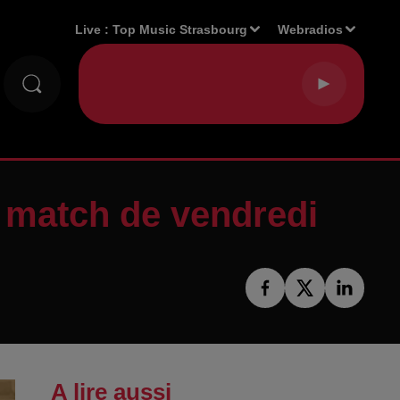
Live :
Top Music Strasbourg
Webradios
 match de vendredi
A lire aussi