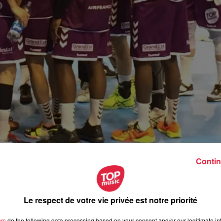
Contin
nal 1 Sarrebourg à la salle des sports de La
is se mettre au vert pendant trois jours du côté du Lac Blan
rebourg, ce vendredi 9 août.
Le respect de votre vie privée est notre priorité
ers
do the following data processing based on your consent and/or our legitimate int