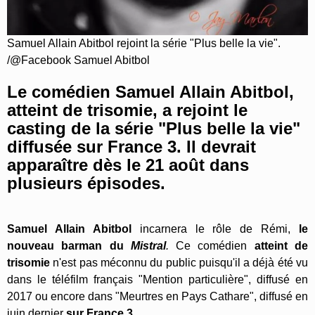
Samuel Allain Abitbol rejoint la série "Plus belle la vie".
/@Facebook Samuel Abitbol
Le comédien Samuel Allain Abitbol,
atteint de trisomie, a rejoint le
casting de la série "Plus belle la vie"
diffusée sur France 3. Il devrait
apparaître dès le 21 août dans
plusieurs épisodes.
Samuel Allain Abitbol
incarnera le rôle de Rémi,
le
nouveau barman du
Mistral
.
Ce comédien
atteint de
trisomie
n'est pas méconnu du public puisqu'il a déjà été vu
dans le téléfilm français "Mention particulière", diffusé en
2017 ou encore dans "Meurtres en Pays Cathare", diffusé en
juin dernier
sur France 3
.