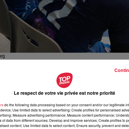
urg
us pour rien au monde : l’EuroTournoi revient à Strasbour
Contin
tale alsacienne.
Six équipes
du plus haut niveau européen
Le respect de votre vie privée est notre priorité
norvégiens de l’Elverum Handball Herrer, les français de l’
Montpellier Handball, les portugais du SL Benfica Lisbonne et 
ers
do the following data processing based on your consent and/or our legitimate int
device; Use limited data to select advertising; Create profiles for personalised adver
vertising; Measure advertising performance; Measure content performance; Unders
ns of data from different sources; Develop and improve services; Create profiles to 
é par le Paris Saint-Germain
(et Thierry Omeyer qui jouait là 
alised content; Use limited data to select content; Ensure security, prevent and detect