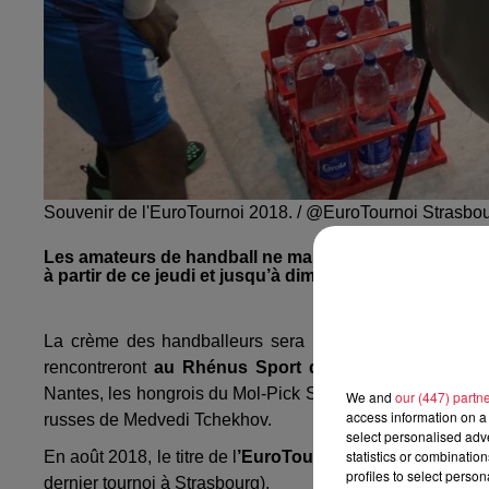
Souvenir de l'EuroTournoi 2018. / @EuroTournoi Strasbo
Les amateurs de handball ne manqueront ce rendez-vo
à partir de ce jeudi et jusqu’à dimanche.
La crème des handballeurs sera présente dans la capi
rencontreront
au Rhénus Sport de Strasbourg
: les 
Nantes, les hongrois du Mol-Pick Szeged, les joueurs du 
We and
our (447) partn
access information on a 
russes de Medvedi Tchekhov.
select personalised ad
statistics or combinatio
En août 2018, le titre de l
’EuroTournoi avait été remport
profiles to select person
dernier tournoi à Strasbourg).