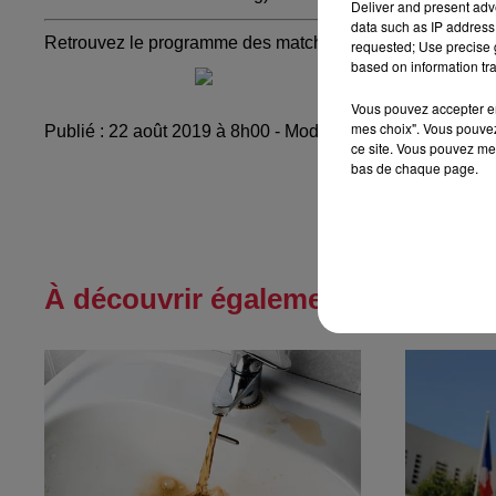
Deliver and present adv
data such as IP address 
Retrouvez le programme des matchs :
ici
.
requested; Use precise g
based on information tra
Vous pouvez accepter en 
mes choix". Vous pouvez
Publié : 22 août 2019 à 8h00 - Modifié : 10 mai 2021 à 1
ce site. Vous pouvez met
bas de chaque page.
À découvrir également