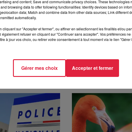
ertising and content; Save and communicate privacy choices. These technologies
and browsing data to offer following functionalities: Identify devices based on infor
eolocation data; Match and combine data from other data sources; Link different de
nsmitted automatically.
cliquant sur "Accepter et fermer", ou affiner en sélectionnant les finalités et/ou pa
 également refuser en cliquant sur "Continuer sans accepter". Vos préférences ne 
0h53 Céline Rinckel
tre à jour vos choix, ou retirer votre consentement à tout moment via le lien "Gérer 
Gérer mes choix
Accepter et fermer