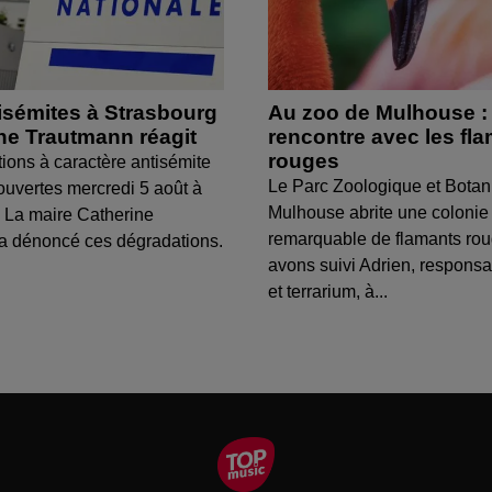
isémites à Strasbourg
Au zoo de Mulhouse :
ine Trautmann réagit
rencontre avec les fl
rouges
tions à caractère antisémite
Le Parc Zoologique et Botan
ouvertes mercredi 5 août à
Mulhouse abrite une colonie
 La maire Catherine
remarquable de flamants ro
a dénoncé ces dégradations.
avons suivi Adrien, respons
et terrarium, à...