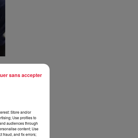
g,
uer sans accepter
 se
HBC
les
erest: Store and/or
tising; Use profiles to
tand audiences through
personalise content; Use
son
 fraud, and fix errors;