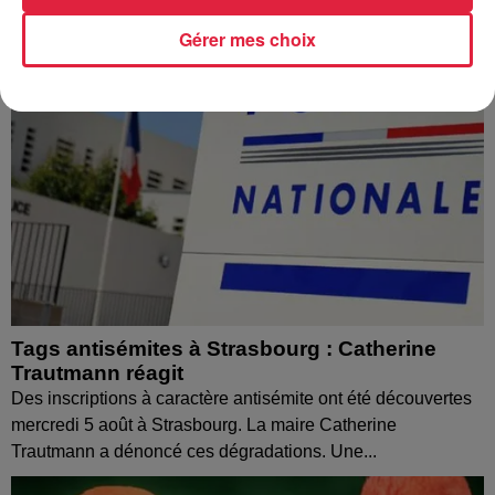
Gérer mes choix
Tags antisémites à Strasbourg : Catherine
Trautmann réagit
Des inscriptions à caractère antisémite ont été découvertes
mercredi 5 août à Strasbourg. La maire Catherine
Trautmann a dénoncé ces dégradations. Une...