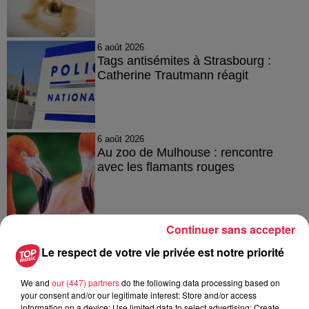
6 août 2026
Tags antisémites à Strasbourg :
Catherine Trautmann réagit
6 août 2026
Au zoo de Mulhouse : rencontre
avec les flamants rouges
Continuer sans accepter
Le respect de votre vie privée est notre priorité
À découvrir également
We and
our (447) partners
do the following data processing based on
your consent and/or our legitimate interest: Store and/or access
information on a device; Use limited data to select advertising; Create