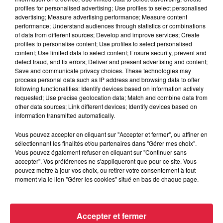
profiles for personalised advertising; Use profiles to select personalised
advertising; Measure advertising performance; Measure content
performance; Understand audiences through statistics or combinations
of data from different sources; Develop and improve services; Create
profiles to personalise content; Use profiles to select personalised
content; Use limited data to select content; Ensure security, prevent and
detect fraud, and fix errors; Deliver and present advertising and content;
Save and communicate privacy choices. These technologies may
process personal data such as IP address and browsing data to offer
following functionalities: Identify devices based on information actively
requested; Use precise geolocation data; Match and combine data from
other data sources; Link different devices; Identify devices based on
information transmitted automatically.
Vous pouvez accepter en cliquant sur "Accepter et fermer", ou affiner en
sélectionnant les finalités et/ou partenaires dans "Gérer mes choix".
Vous pouvez également refuser en cliquant sur "Continuer sans
accepter". Vos préférences ne s'appliqueront que pour ce site. Vous
À Hoerdt, de l’eau brune sort des robinets
pouvez mettre à jour vos choix, ou retirer votre consentement à tout
Depuis plusieurs jours, des habitants de Hoerdt ont vu de
moment via le lien "Gérer les cookies" situé en bas de chaque page.
l’eau brune s’écouler de leurs robinets. Face aux
nombreuses interrogations, la municipalité a pris...
Accepter et fermer