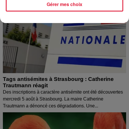
Gérer mes choix
Tags antisémites à Strasbourg : Catherine
Trautmann réagit
Des inscriptions à caractère antisémite ont été découvertes
mercredi 5 août à Strasbourg. La maire Catherine
Trautmann a dénoncé ces dégradations. Une...