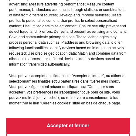
advertising; Measure advertising performance; Measure content
performance; Understand audiences through statistics or combinations
of data from different sources; Develop and improve services; Create
profiles to personalise content; Use profiles to select personalised
content; Use limited data to select content; Ensure security, prevent and
detect fraud, and fix errors; Deliver and present advertising and content;
Save and communicate privacy choices. These technologies may
process personal data such as IP address and browsing data to offer
following functionalities: Identify devices based on information actively
requested; Use precise geolocation data; Match and combine data from
other data sources; Link different devices; Identify devices based on
information transmitted automatically.
Vous pouvez accepter en cliquant sur "Accepter et fermer", ou affiner en
sélectionnant les finalités et/ou partenaires dans "Gérer mes choix".
Vous pouvez également refuser en cliquant sur "Continuer sans
À Hoerdt, de l’eau brune sort des robinets
accepter". Vos préférences ne s'appliqueront que pour ce site. Vous
Depuis plusieurs jours, des habitants de Hoerdt ont vu de
pouvez mettre à jour vos choix, ou retirer votre consentement à tout
l’eau brune s’écouler de leurs robinets. Face aux
moment via le lien "Gérer les cookies" situé en bas de chaque page.
nombreuses interrogations, la municipalité a pris...
Accepter et fermer