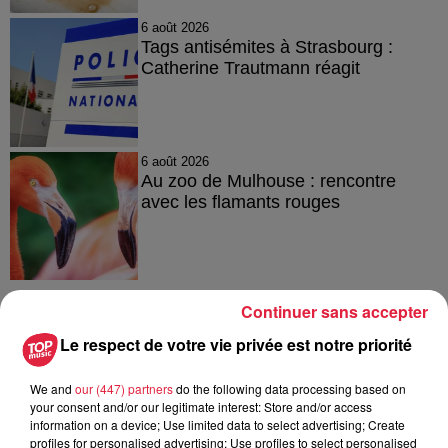
6 août 2026
Tags antisémites à Strasbourg :
Catherine Trautmann réagit
6 août 2026
Au zoo de Mulhouse : rencontre
avec les flamants rouges
Continuer sans accepter
Le respect de votre vie privée est notre priorité
À découvrir également
We and
our (447) partners
do the following data processing based on
your consent and/or our legitimate interest: Store and/or access
information on a device; Use limited data to select advertising; Create
profiles for personalised advertising; Use profiles to select personalised