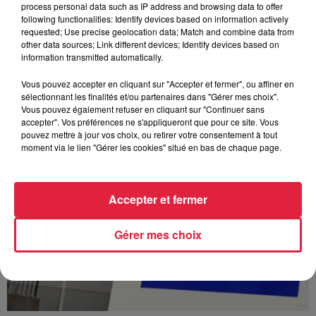
process personal data such as IP address and browsing data to offer
À Hoerdt, de l’eau brune sort des robinets
following functionalities: Identify devices based on information actively
requested; Use precise geolocation data; Match and combine data from
Depuis plusieurs jours, des habitants de Hoerdt ont vu de
other data sources; Link different devices; Identify devices based on
l’eau brune s’écouler de leurs robinets. Face aux
information transmitted automatically.
nombreuses interrogations, la municipalité a pris...
Vous pouvez accepter en cliquant sur "Accepter et fermer", ou affiner en
sélectionnant les finalités et/ou partenaires dans "Gérer mes choix".
Vous pouvez également refuser en cliquant sur "Continuer sans
accepter". Vos préférences ne s'appliqueront que pour ce site. Vous
pouvez mettre à jour vos choix, ou retirer votre consentement à tout
moment via le lien "Gérer les cookies" situé en bas de chaque page.
Accepter et fermer
Gérer mes choix