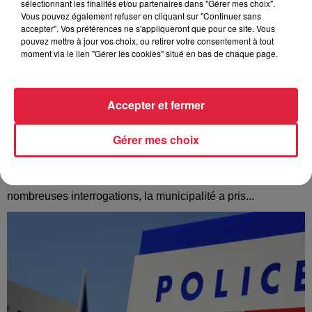
sélectionnant les finalités et/ou partenaires dans "Gérer mes choix".
Vous pouvez également refuser en cliquant sur "Continuer sans
accepter". Vos préférences ne s'appliqueront que pour ce site. Vous
pouvez mettre à jour vos choix, ou retirer votre consentement à tout
moment via le lien "Gérer les cookies" situé en bas de chaque page.
Accepter et fermer
Gérer mes choix
À Hoerdt, de l’eau brune sort des robinets
Depuis plusieurs jours, des habitants de Hoerdt ont vu de
l’eau brune s’écouler de leurs robinets. Face aux
nombreuses interrogations, la municipalité a pris...