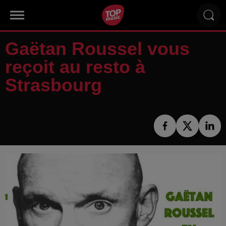
Gaëtan Roussel vous
reçoit au resto à
Strasbourg