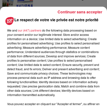
Continuer sans accepter
Le respect de votre vie privée est notre priorité
6 août 2026
Au zoo de Mulhouse : rencontre
avec les flamants rouges
We and
our (447) partners
do the following data processing based on
your consent and/or our legitimate interest: Store and/or access
information on a device; Use limited data to select advertising; Create
profiles for personalised advertising; Use profiles to select personalised
advertising; Measure advertising performance; Measure content
performance; Understand audiences through statistics or combinations
of data from different sources; Develop and improve services; Create
profiles to personalise content; Use profiles to select personalised
À découvrir également
content; Use limited data to select content; Ensure security, prevent and
detect fraud, and fix errors; Deliver and present advertising and content;
Save and communicate privacy choices. These technologies may
process personal data such as IP address and browsing data to offer
following functionalities: Identify devices based on information actively
requested; Use precise geolocation data; Match and combine data from
other data sources; Link different devices; Identify devices based on
information transmitted automatically.
Vous pouvez accepter en cliquant sur "Accepter et fermer", ou affiner en