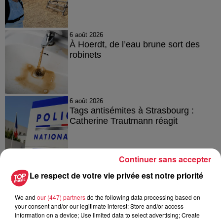
6 août 2026
À Hoerdt, de l’eau brune sort des
robinets
6 août 2026
Tags antisémites à Strasbourg :
Catherine Trautmann réagit
Continuer sans accepter
Le respect de votre vie privée est notre priorité
À découvrir également
We and
our (447) partners
do the following data processing based on
your consent and/or our legitimate interest: Store and/or access
information on a device; Use limited data to select advertising; Create