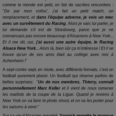
comme le monde est petit, on fait de sacrées rencontres :
"
De par mon colloc', j'ai fait un petit match, un
remplacement, et
dans l'équipe adverse, je vois un mec
avec un survêtement du Racing
. Alors je vais lui parler, je
lui demande s'il est de Strasbourg, parce que je ne
connaissais pas encore beaucoup d'Alsaciens à New York...
Et il me dit, oui,
j'ai aussi une autre équipe, le Racing
Alsace New York
... Alors là, bien sûr ça m'intéresse ! Et il se
trouve qu'un de ses amis était au collège avec moi à
Achenheim !
"
A sept contre sept, en mixte, avec différents formats, c'est un
football purement plaisir. Un football qui réserve parfois de
belles surprises: "
Un de nos membres, Thierry, connaît
personnellement Marc Keller
et il vient de nous ramener
les maillots de la coupe de la Ligue. Quand je reviens à
New York on va faire le photo shoot, et on va les porter pour
les saisons à venir
."
Sur sa vie d'Alsacien expatrié,
Yannick regrette le manque