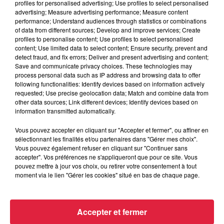
profiles for personalised advertising; Use profiles to select personalised
advertising; Measure advertising performance; Measure content
performance; Understand audiences through statistics or combinations
of data from different sources; Develop and improve services; Create
profiles to personalise content; Use profiles to select personalised
content; Use limited data to select content; Ensure security, prevent and
detect fraud, and fix errors; Deliver and present advertising and content;
Save and communicate privacy choices. These technologies may
process personal data such as IP address and browsing data to offer
following functionalities: Identify devices based on information actively
requested; Use precise geolocation data; Match and combine data from
other data sources; Link different devices; Identify devices based on
information transmitted automatically.
Vous pouvez accepter en cliquant sur "Accepter et fermer", ou affiner en
sélectionnant les finalités et/ou partenaires dans "Gérer mes choix".
Vous pouvez également refuser en cliquant sur "Continuer sans
accepter". Vos préférences ne s'appliqueront que pour ce site. Vous
Les sentiers poussettes de la Vallée de Villé
pouvez mettre à jour vos choix, ou retirer votre consentement à tout
moment via le lien "Gérer les cookies" situé en bas de chaque page.
La Vallée de Villé propose 14 randonnées à faire en
poussette ou avec de jeunes enfants. Idéal pour découvrir la
nature sans grande difficulté. On a testé...
Accepter et fermer