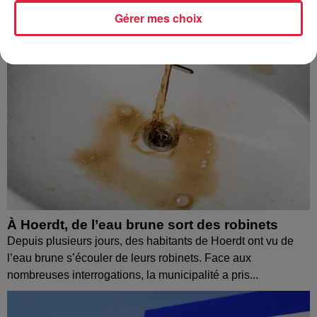
Gérer mes choix
À Hoerdt, de l’eau brune sort des robinets
Depuis plusieurs jours, des habitants de Hoerdt ont vu de
l’eau brune s’écouler de leurs robinets. Face aux
nombreuses interrogations, la municipalité a pris...