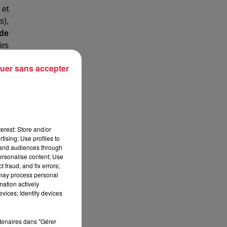
 et
s),
de
irs
uer sans accepter
erest: Store and/or
tising; Use profiles to
tand audiences through
personalise content; Use
 fraud, and fix errors;
 may process personal
mation actively
vices; Identify devices
rtenaires dans "Gérer