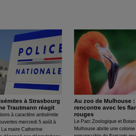
isémites à Strasbourg
Au zoo de Mulhouse :
ine Trautmann réagit
rencontre avec les fl
rouges
tions à caractère antisémite
Le Parc Zoologique et Botan
ouvertes mercredi 5 août à
Mulhouse abrite une colonie
 La maire Catherine
remarquable de flamants ro