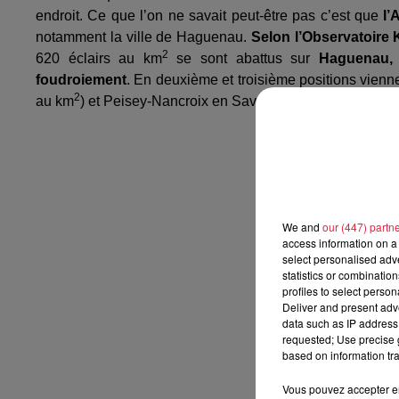
endroit. Ce que l’on ne savait peut-être pas c’est que
l’
notamment la ville de Haguenau.
Selon l’Observatoire
2
620 éclairs au km
se sont abattus sur
Haguenau, s
foudroiement
. En deuxième et troisième positions vienn
2
au km
) et Peisey-Nancroix en Savoie (280 éclairs au km
We and
our (447) partn
access information on a 
select personalised ad
statistics or combinatio
profiles to select person
Deliver and present adv
data such as IP address 
requested; Use precise g
based on information tra
Vous pouvez accepter en 