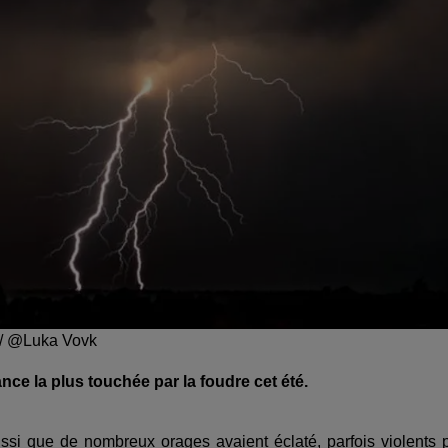
. / @Luka Vovk
ance la plus touchée par la foudre cet été.
ussi que de nombreux orages avaient éclaté, parfois violents 