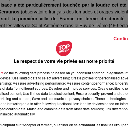
Alsace a été particulièrement touchée par la foudre cet été
,
 Keraunos
(observatoire français des tornades et orages violent
oit la première ville de France en terme de densité 
ent les villes de Saint-Anthème dans le Puy-de-Dôme (480 écla
2
).
Contin
Le respect de votre vie privée est notre priorité
ers
do the following data processing based on your consent and/or our legitimate int
device; Use limited data to select advertising; Create profiles for personalised adver
vertising; Measure advertising performance; Measure content performance; Unders
ns of data from different sources; Develop and improve services; Create profiles to 
alised content; Use limited data to select content; Ensure security, prevent and detect
ertising and content; Save and communicate privacy choices. These technologies
and browsing data to offer following functionalities: Identify devices based on infor
eolocation data; Match and combine data from other data sources; Link different de
nsmitted automatically.
cliquant sur "Accepter et fermer", ou affiner en sélectionnant les finalités et/ou pa