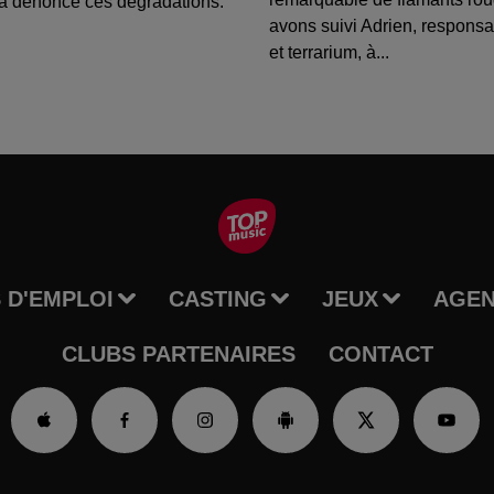
a dénoncé ces dégradations.
avons suivi Adrien, respons
et terrarium, à...
 D'EMPLOI
CASTING
JEUX
AGE
CLUBS PARTENAIRES
CONTACT