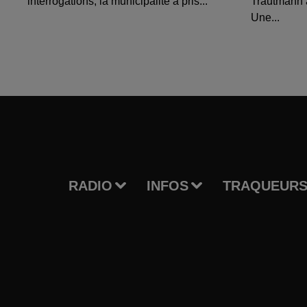
interrogations, la municipalité a pris...
Trautmann 
Une...
RADIO
INFOS
TRAQUEURS