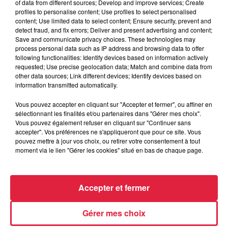
of data from different sources; Develop and improve services; Create
profiles to personalise content; Use profiles to select personalised
content; Use limited data to select content; Ensure security, prevent and
detect fraud, and fix errors; Deliver and present advertising and content;
Save and communicate privacy choices. These technologies may
process personal data such as IP address and browsing data to offer
following functionalities: Identify devices based on information actively
requested; Use precise geolocation data; Match and combine data from
other data sources; Link different devices; Identify devices based on
information transmitted automatically.
À Hoerdt, de l’eau brune sort des robinets
Vous pouvez accepter en cliquant sur "Accepter et fermer", ou affiner en
sélectionnant les finalités et/ou partenaires dans "Gérer mes choix".
Depuis plusieurs jours, des habitants de Hoerdt ont vu de
Vous pouvez également refuser en cliquant sur "Continuer sans
l’eau brune s’écouler de leurs robinets. Face aux
accepter". Vos préférences ne s'appliqueront que pour ce site. Vous
nombreuses interrogations, la municipalité a pris...
pouvez mettre à jour vos choix, ou retirer votre consentement à tout
moment via le lien "Gérer les cookies" situé en bas de chaque page.
Accepter et fermer
Gérer mes choix