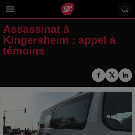
Assassinat à
Kingersheim : appel à
témoins