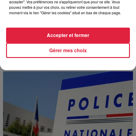
accepter". Vos préférences ne s'appliqueront que pour ce site. Vous
pouvez mettre à jour vos choix, ou retirer votre consentement à tout
moment via le lien "Gérer les cookies" situé en bas de chaque page.
Accepter et fermer
À Hoerdt, de l’eau brune sort des robinets
Gérer mes choix
Depuis plusieurs jours, des habitants de Hoerdt ont vu de
l’eau brune s’écouler de leurs robinets. Face aux
nombreuses interrogations, la municipalité a pris...