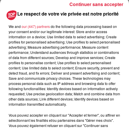
Continuer sans accepter
6 août 2026
Au zoo de Mulhouse : rencontre
Le respect de votre vie privée est notre priorité
avec les flamants rouges
We and
our (447) partners
do the following data processing based on
your consent and/or our legitimate interest: Store and/or access
information on a device; Use limited data to select advertising; Create
profiles for personalised advertising; Use profiles to select personalised
advertising; Measure advertising performance; Measure content
performance; Understand audiences through statistics or combinations
À découvrir également
of data from different sources; Develop and improve services; Create
profiles to personalise content; Use profiles to select personalised
content; Use limited data to select content; Ensure security, prevent and
detect fraud, and fix errors; Deliver and present advertising and content;
Save and communicate privacy choices. These technologies may
process personal data such as IP address and browsing data to offer
following functionalities: Identify devices based on information actively
requested; Use precise geolocation data; Match and combine data from
other data sources; Link different devices; Identify devices based on
information transmitted automatically.
Vous pouvez accepter en cliquant sur "Accepter et fermer", ou affiner en
sélectionnant les finalités et/ou partenaires dans "Gérer mes choix".
Vous pouvez également refuser en cliquant sur "Continuer sans