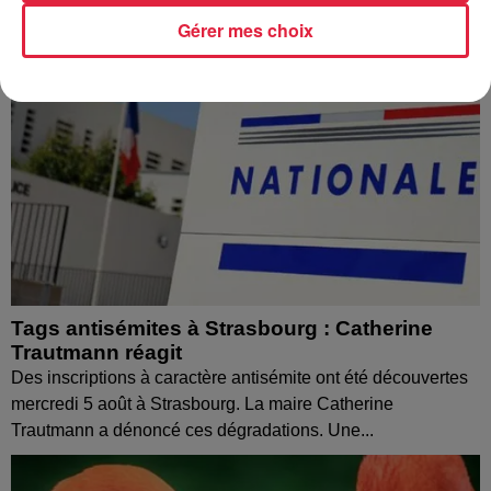
Gérer mes choix
Tags antisémites à Strasbourg : Catherine
Trautmann réagit
Des inscriptions à caractère antisémite ont été découvertes
mercredi 5 août à Strasbourg. La maire Catherine
Trautmann a dénoncé ces dégradations. Une...