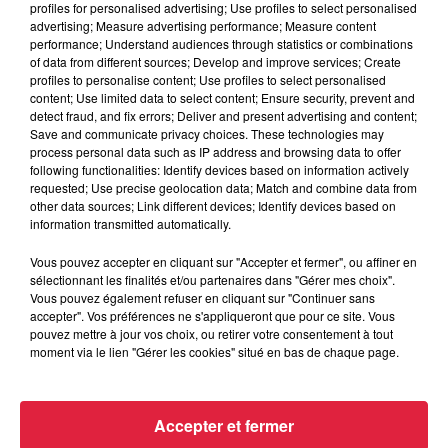
profiles for personalised advertising; Use profiles to select personalised
advertising; Measure advertising performance; Measure content
performance; Understand audiences through statistics or combinations
of data from different sources; Develop and improve services; Create
profiles to personalise content; Use profiles to select personalised
content; Use limited data to select content; Ensure security, prevent and
detect fraud, and fix errors; Deliver and present advertising and content;
Save and communicate privacy choices. These technologies may
process personal data such as IP address and browsing data to offer
following functionalities: Identify devices based on information actively
requested; Use precise geolocation data; Match and combine data from
other data sources; Link different devices; Identify devices based on
information transmitted automatically.
Vous pouvez accepter en cliquant sur "Accepter et fermer", ou affiner en
sélectionnant les finalités et/ou partenaires dans "Gérer mes choix".
Vous pouvez également refuser en cliquant sur "Continuer sans
À Hoerdt, de l’eau brune sort des robinets
accepter". Vos préférences ne s'appliqueront que pour ce site. Vous
pouvez mettre à jour vos choix, ou retirer votre consentement à tout
Depuis plusieurs jours, des habitants de Hoerdt ont vu de
moment via le lien "Gérer les cookies" situé en bas de chaque page.
l’eau brune s’écouler de leurs robinets. Face aux
nombreuses interrogations, la municipalité a pris...
Accepter et fermer