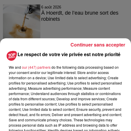
6 août 2026
À Hoerdt, de l’eau brune sort des
robinets
Continuer sans accepter
6 août 2026
Tags antisémites à Strasbourg :
Le respect de votre vie privée est notre priorité
Catherine Trautmann réagit
We and
our (447) partners
do the following data processing based on
your consent and/or our legitimate interest: Store and/or access
information on a device; Use limited data to select advertising; Create
profiles for personalised advertising; Use profiles to select personalised
6 août 2026
advertising; Measure advertising performance; Measure content
Au zoo de Mulhouse : rencontre
performance; Understand audiences through statistics or combinations
avec les flamants rouges
of data from different sources; Develop and improve services; Create
profiles to personalise content; Use profiles to select personalised
content; Use limited data to select content; Ensure security, prevent and
detect fraud, and fix errors; Deliver and present advertising and content;
Save and communicate privacy choices. These technologies may
process personal data such as IP address and browsing data to offer
following functionalities: Identify devices based on information actively