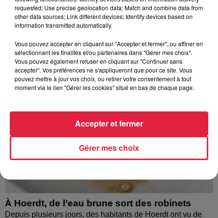
requested; Use precise geolocation data; Match and combine data from
À découvrir également
other data sources; Link different devices; Identify devices based on
information transmitted automatically.
Vous pouvez accepter en cliquant sur "Accepter et fermer", ou affiner en
sélectionnant les finalités et/ou partenaires dans "Gérer mes choix".
Vous pouvez également refuser en cliquant sur "Continuer sans
accepter". Vos préférences ne s'appliqueront que pour ce site. Vous
pouvez mettre à jour vos choix, ou retirer votre consentement à tout
moment via le lien "Gérer les cookies" situé en bas de chaque page.
Accepter et fermer
Gérer mes choix
À Hoerdt, de l’eau brune sort des robinets
Depuis plusieurs jours, des habitants de Hoerdt ont vu de